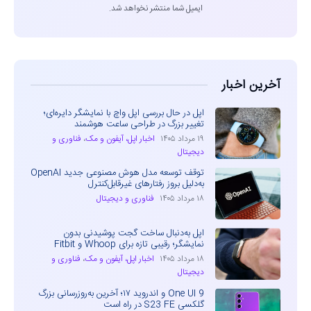
ایمیل شما منتشر نخواهد شد.
آخرین اخبار
اپل در حال بررسی اپل واچ با نمایشگر دایره‌ای؛
تغییر بزرگ در طراحی ساعت هوشمند
۱۹ مرداد ۱۴۰۵
اخبار اپل، آیفون و مک
،
فناوری و
دیجیتال
توقف توسعه مدل هوش مصنوعی جدید OpenAI
به‌دلیل بروز رفتارهای غیرقابل‌کنترل
۱۸ مرداد ۱۴۰۵
فناوری و دیجیتال
اپل به‌دنبال ساخت گجت پوشیدنی بدون
نمایشگر؛ رقیبی تازه برای Whoop و Fitbit
۱۸ مرداد ۱۴۰۵
اخبار اپل، آیفون و مک
،
فناوری و
دیجیتال
One UI 9 و اندروید ۱۷؛ آخرین به‌روزرسانی بزرگ
گلکسی S23 FE در راه است