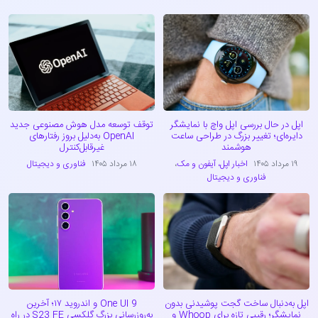
اپل در حال بررسی اپل واچ با نمایشگر
توقف توسعه مدل هوش مصنوعی جدید
دایره‌ای؛ تغییر بزرگ در طراحی ساعت
OpenAI به‌دلیل بروز رفتارهای
هوشمند
غیرقابل‌کنترل
۱۹ مرداد ۱۴۰۵
اخبار اپل، آیفون و مک
،
۱۸ مرداد ۱۴۰۵
فناوری و دیجیتال
فناوری و دیجیتال
اپل به‌دنبال ساخت گجت پوشیدنی بدون
One UI 9 و اندروید ۱۷؛ آخرین
نمایشگر؛ رقیبی تازه برای Whoop و
به‌روزرسانی بزرگ گلکسی S23 FE در راه