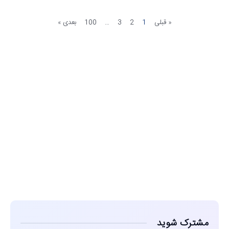
« قبلی
1
2
3
…
100
بعدی »
مشاهده
مشترک شوید