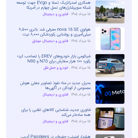
همکاری استراتژیک تسلا و EVgo جهت توسعه
شبکه سوپرشارژرهای نسل چهارم در آمریکا
۱۵ مرداد ۱۴۰۵
فناوری و دیجیتال
هواوی nova 16 SE معرفی شد: باتری ۸,۵۰۰
میلی‌آمپری و روشنایی رکوردشکن ۸,۰۰۰ نیت
۱۵ مرداد ۱۴۰۵
فناوری و دیجیتال
،
موبایل
شیائومی بازار خودروهای EREV را تصاحب کرد؛
رکورد ۱۰۰ هزار سفارش برای N70 و N90
۱۵ مرداد ۱۴۰۵
خودرو و حمل نقل
بحران جدید در متا؛ نفوذ تصاویر جعلی هوش
مصنوعی از کودکان در آگهی‌ها
۱۵ مرداد ۱۴۰۵
فناوری و دیجیتال
فناوری جدید، شناسایی کالاهای تقلبی را برای
همه ساده‌تر می‌کند
۱۵ مرداد ۱۴۰۵
فناوری و دیجیتال
هشدار امنیتی؛ حفره‌ای در Passkeys آی‌پی