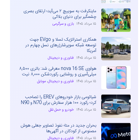
ماینکرفت به سوییچ ۲ می‌آید؛ ارتقای بصری
چشمگیر برای دنیای بلاکی
۱۵ مرداد ۱۴۰۵
بازی و سرگرمی
همکاری استراتژیک تسلا و EVgo جهت
توسعه شبکه سوپرشارژرهای نسل چهارم در
آمریکا
۱۵ مرداد ۱۴۰۵
فناوری و دیجیتال
هواوی nova 16 SE معرفی شد: باتری ۸,۵۰۰
میلی‌آمپری و روشنایی رکوردشکن ۸,۰۰۰ نیت
۱۵ مرداد ۱۴۰۵
فناوری و دیجیتال
،
موبایل
شیائومی بازار خودروهای EREV را تصاحب
کرد؛ رکورد ۱۰۰ هزار سفارش برای N70 و N90
۱۵ مرداد ۱۴۰۵
خودرو و حمل نقل
بحران جدید در متا؛ نفوذ تصاویر جعلی هوش
مصنوعی از کودکان در آگهی‌ها
۱۵ مرداد ۱۴۰۵
فناوری و دیجیتال