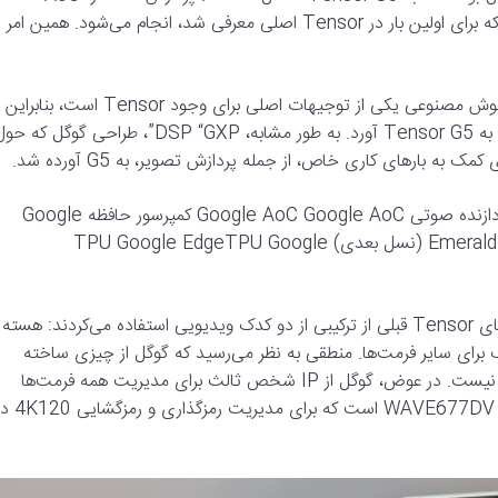
“محاسبات همیشه روشن”، یک DSP صوتی سفارشی ساخته شده که برای اولین بار در Tensor اصلی معرفی شد، انجام می‌شود. همین امر
یکی دیگر از موارد قابل توجه که منتقل شد، TPU بود. قابلیت‌های هوش مصنوعی یکی از توجیهات اصلی برای وجود Tensor است، بنابراین
تعجب آور نیست که گوگل آن (یا حداقل یک نسخه تکامل یافته) را به Tensor G5 آورد. به طور مشابه، DSP “GXP”، طراحی گوگل که
تراشه‌های Tensor ساخته شده توسط سامسونگ Tensor G5 پردازنده صوتی Google AoC Google AoC کمپرسور حافظه Google
Emerald Hill Google Emerald Hill DSP Google GXP Google GXP (نسل بعدی) TPU Google EdgeTPU Google
اینجاست که همه چیز از نسل‌های گذشته منحرف می‌شود – تراشه‌های Tensor قبلی از ترکیبی از دو کدک ویدیویی استفاده می‌کردند: هسته
چند فرمت) سامسونگ برای سایر فرمت‌ها. منطقی به نظر می‌رسید که گوگل از چیزی ساخته
شده در داخل استفاده کند، شاید حتی برای همه فرمت‌ها، اما اینطور نیست. در عوض، گوگل از IP شخص ثالث برای مدیریت همه فرمت‌ها
استفاده می‌کند. به طور خاص، هسته مورد استفاده WAVE677DV Chips&Media است که برای مدیر