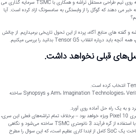
تحلیل های جدید نشان می دهد گوگل سالهاست به صورت مخفیانه روی تیم طراحی مستقل تراشه و همکاری با TSMC سرمایه گذاری می
خبر می دهند که گوگل را از وابستگی به سامسونگ ازاد کرده است. آیا
م؟
 و گفته های منابع آگاه، پرده از این تحول تاریخی برمیداریم. از چالش
نقلاب Tensor G5 بدانید را بررسی میکنیم.
بسیاری از بخش‌های تراشه توسط شرکت‌های دیگر، از جمله Arm، Imagination Technologies، VeriSilicon و Synopsys ساخته
بر کسی پوشیده نیست که تراشه Google Tensor G5 آینده در سری Pixel 10 ویژه خواهد بود – برخلاف تمام تراشه‌های فعلی این سری،
بدون کمک سامسونگ ساخته خواهد شد. ما می‌دانیم که این تراشه با استفاده از گره فرآیند 3 نانومتری TSMC ساخته می‌شود و نگاهی
دقیق به مشخصات اصلی آن داشته‌ایم، اما نه خیلی بیشتر از این. ساخت یک SoC کامل از ابتدا کاری عظیم است، که این سوال را مطرح