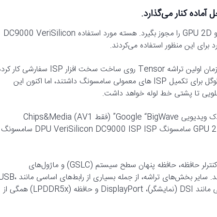
گوگل همچنین تصمیم گرفته است یک کنترلر نمایشگر شخص ثالث و GPU 2D را مجوز بگیرد. هسته مورد استفاده DC9000 VeriSilicon
البته، دوربین‌ها یکی از مهمترین ویژگی‌های Pixel هستند و گوگل از زمان اولین تراشه Tensor روی ساخت سخت افزار ISP سفارشی کار
است. تراشه‌های قبلی فقط چند بلوک سفارشی طراحی شده توسط گوگل برای تکمیل ISP های معمولی سامسونگ داشتند، اما اکنون این
تراشه‌های Tensor ساخته شده توسط سامسونگ Tensor G5 کدک ویدیویی Google “BigWave” (فقط AV1) Chips&Media
WAVE677DV سامسونگ MFC (سایر فرمت‌ها) کنترلر نمایشگر/GPU 2D سامسونگ DPU VeriSilicon DC9000 ISP ISP سامسونگ
گوگل چند بخش اساسی را برای تراشه‌های خود ساخته است، مانند کنترلر حافظه، حافظه پنهان سطح سیستم (GSLC) و ماژول‌های
زمان‌بندی/قدرت. با این حال، مشارکت گوگل در اینجا به پایان می‌رسد. سایر بخش‌های تراشه، از جمله بسیاری از رابط‌های اساسی 
PCIe، I3C، و همچنین کنترلرهای لایه فیزیکی (PHY) برای رابط‌هایی مانند DSI (نمایشگر)، DisplayPort و حافظه (LPDDR5x) همگی از