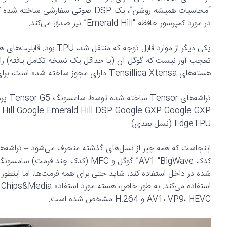
در مورد کمپرسور حافظه “Emerald Hill” نیز صدق می‌کند.
هسته‌های Tensillica Xtensa دارای مجوز ساخته شده است، برای کمک به بارهای کاری خاص، از جمله پردازش تصویر، به G5 آورده شد.
EdgeTPU (نسل بعدی)
کدک AV1 “BigWave” گوگل و MFC (کدک 
AV1، VP9، HEVC و H.264 مشخص شده است.