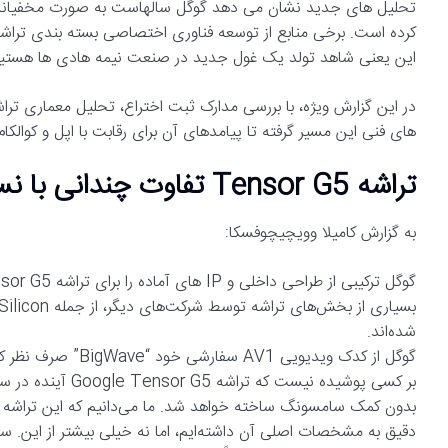
کرده است. برخی منابع از توسعه فناوری اختصاصی بسته بندی تراشه 
این یعنی شاهد تولد یک غول جدید در صنعت نیمه هادی ها هستی
در این گزارش ویژه، با بررسی مدارک ثبت اختراع، تحلیل معماری تراشه
های فنی این مسیر گرفته تا پیامدهای آن برای رقابت با اپل و کوالکام، همه آنچه باید درباره ا
تراشه Tensor G5 تفاوت چندانی با نسل‌های قبلی نخواهد داشت.
به گزارش کامیلا وویچیچوفسکا:
گوگل ترکیبی از طراحی داخلی و IP های آماده را برای تراشه Tensor G5 انتخاب کرده است.
شده‌اند.
گوگل از کدک ویدیویی AV1 سفارشی خود “BigWave” صرف نظر کرد و به یک راه حل آماده روی آورد.