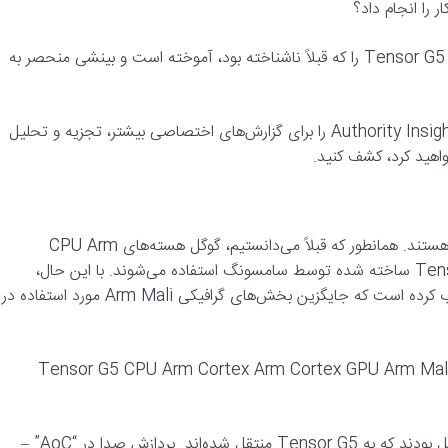
 را انجام داد؟
به لطف یک منبع داخلی در گوگل، Android Authority مشخصات Tensor G5 را که قبلاً ناشناخته بود، آموخته است و بینشی منحصر به
شما در حال خواندن یک داستان Authority Insights هستید. Authority Insights را برای گزارش‌های اختصاصی بیشتر، تجزیه و تحلیل
اهید کرد، کشف کنید.
بدیهی است که مهمترین بخش‌های یک SoC مدرن CPU و GPU هستند. همانطور که قبلاً می‌دانستیم، گوگل هسته‌های CPU Arm
Cortex را مجوز گرفته است، همان هسته‌هایی که در تراشه‌های Tensor ساخته شده توسط سامسونگ استفاده می‌شوند. با این حال،
برخلاف تراشه‌های قبلی، گوگل یک GPU جدید IMG DXT را انتخاب کرده است که جایگزین بخش‌های گرافیکی Arm Mali مورد استفاده در
ته شده توسط سامسونگ Tensor G5 CPU Arm Cortex Arm Cortex GPU Arm Mali Imagination
تراشه‌های Tensor قبلی دارای بلوک‌های IP طراحی شده توسط گوگل بودند که به Tensor G5 منتقل شده‌اند. پردازش صدا در “AoC” –