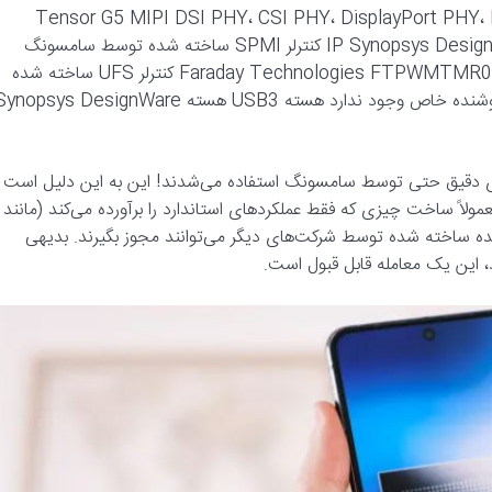
ته شده توسط سامسونگ Tensor G5 MIPI DSI PHY، CSI PHY، DisplayPort PHY، I3C، I2C، SPI،
LPDDR5x PHY ساخته شده توسط سامسونگ هسته‌های IP Synopsys DesignWare کنترلر SPMI ساخته شده توسط سامسونگ
SmartDV SPMI کنترلر PWM ساخته شده توسط سامسونگ Faraday Technologies FTPWMTMR010 کنترلر UFS ساخته شده
توسط سامسونگ به احتمال زیاد شخص ثالث، اطلاعاتی در مورد فروشنده خاص وجود ندارد هسته USB3 هسته opsys DesignWare
ای دقیق حتی توسط سامسونگ استفاده می‌شدند! این به این دلیل است
تباه است. معمولاً ساخت چیزی که فقط عملکردهای استاندارد را برآورده می‌کند (مانند
شده ساخته شده توسط شرکت‌های دیگر می‌توانند مجوز بگیرند. بدیهی
د، این یک معامله قابل قبول است.