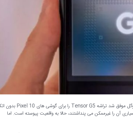
:در حرکتی که صنعت نیمه هادی ها را شوکه کرد، گوگل موفق شد تراشه Tensor G5 را برای گوشی های Pixel 10
ی آن را غیرممکن می پنداشتند، حالا به واقعیت پیوسته است. اما