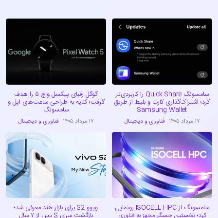
سامسونگ Quick Share را کاربردی‌تر
گوگل رقبای پیکسل واچ ۵ را هدف
کرد؛ اشتراک‌گذاری کارت و بلیط از طریق
گرفت؛ کنایه به طراحی ساعت‌های اپل و
Samsung Wallet
سامسونگ
۱۷ مرداد ۱۴۰۵
فناوری و دیجیتال
۱۷ مرداد ۱۴۰۵
فناوری و دیجیتال
سامسونگ از ISOCELL HPC رونمایی
ویوو S2 برای بازار هند معرفی شد؛
کرد؛ نخستین حسگر مجهز به فناوری
بازگشت سری S پس از ۷ سال