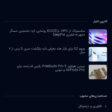
آخرین اخبار
سامسونگ از ISOCELL HPC رونمایی کرد؛ نخستین حسگر
مجهز به فناوری DeepPix
ویوو S2 برای بازار هند معرفی شد؛ بازگشت سری S پس از ۷
سال
بررسی هواوی FreeBuds Pro 5؛ رقیبی قدرتمند برای
AirPods Pro و سونی
دسته‌بندی‌های محبوب
فناوری و دیجیتال