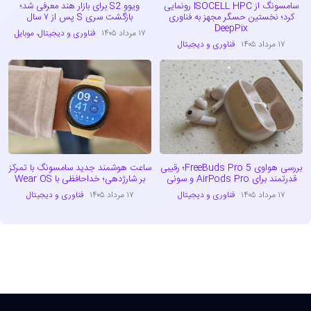
سامسونگ از ISOCELL HPC رونمایی
ویوو S2 برای بازار هند معرفی شد؛
کرد؛ نخستین حسگر مجهز به فناوری
بازگشت سری S پس از ۷ سال
DeepPix
۱۷ مرداد ۱۴۰۵
فناوری و دیجیتال
،
موبایل
۱۷ مرداد ۱۴۰۵
فناوری و دیجیتال
بررسی هواوی FreeBuds Pro 5؛ رقیبی
ساعت هوشمند جدید سامسونگ با تمرکز
قدرتمند برای AirPods Pro و سونی
بر شارژدهی؛ خداحافظی با Wear OS
۱۷ مرداد ۱۴۰۵
فناوری و دیجیتال
۱۷ مرداد ۱۴۰۵
فناوری و دیجیتال