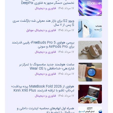
نخستین حسگر مجهز به فناوری DeepPix
۱۷ مرداد ۱۴۰۵
فناوری و دیجیتال
ویوو S2 برای بازار هند معرفی شد؛ بازگشت سری
S پس از ۷ سال
۱۷ مرداد ۱۴۰۵
فناوری و دیجیتال
،
موبایل
بررسی هواوی FreeBuds Pro 5؛ رقیبی قدرتمند
برای AirPods Pro و سونی
۱۷ مرداد ۱۴۰۵
فناوری و دیجیتال
ساعت هوشمند جدید سامسونگ با تمرکز بر
شارژدهی؛ خداحافظی با Wear OS
۱۷ مرداد ۱۴۰۵
فناوری و دیجیتال
هواوی از MateBook Fold 2026 پرده برداشت؛
لپ‌تاپ تاشو با تراشه قدرتمند Kirin X90 Plus
۱۷ مرداد ۱۴۰۵
فناوری و دیجیتال
همراه اول ابهام‌های محاسبه اینترنت داخلی و
بین‌الملل را توضیح داد