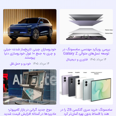
بررسی رویکرد مهندسی سامسونگ در
خودروسازان چینی تاریخ‌ساز شدند؛ جیلی
توسعه نسل‌های متوالی Galaxy Z
و چری به جمع ۱۰ غول خودروسازی دنیا
پیوستند
۱۴ مرداد ۱۴۰۵
فناوری و دیجیتال
۱۴ مرداد ۱۴۰۵
خودرو و حمل نقل
سامسونگ خرید سری گلکسی Z8 را در
موج جدید گرانی در بازار کامپیوتر؛
هند با اقساط بدون بهره آسان‌تر کرد
مادربردها در آستانه افزایش قیمت شدید