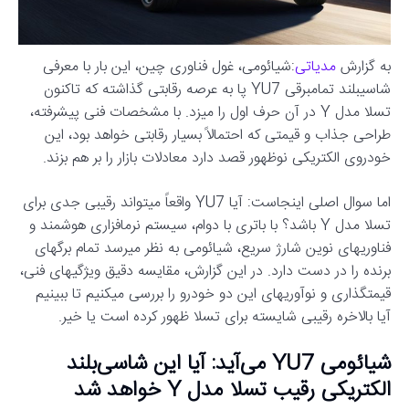
به گزارش
مدیاتی
:شیائومی، غول فناوری چین، این بار با معرفی
شاسیبلند تمامبرقی YU7 پا به عرصه رقابتی گذاشته که تاکنون
تسلا مدل Y در آن حرف اول را میزد. با مشخصات فنی پیشرفته،
طراحی جذاب و قیمتی که احتمالاً بسیار رقابتی خواهد بود، این
خودروی الکتریکی نوظهور قصد دارد معادلات بازار را بر هم بزند.
اما سوال اصلی اینجاست: آیا YU7 واقعاً میتواند رقیبی جدی برای
تسلا مدل Y باشد؟ با باتری با دوام، سیستم نرمافزاری هوشمند و
فناوریهای نوین شارژ سریع، شیائومی به نظر میرسد تمام برگهای
برنده را در دست دارد. در این گزارش، مقایسه دقیق ویژگیهای فنی،
قیمتگذاری و نوآوریهای این دو خودرو را بررسی میکنیم تا ببینیم
آیا بالاخره رقیبی شایسته برای تسلا ظهور کرده است یا خیر.
شیائومی YU7 می‌آید: آیا این شاسی‌بلند
الکتریکی رقیب تسلا مدل Y خواهد شد