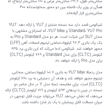
سانتی‌متر طول، ۱۹۹.۶ سانتی‌متر عرض و ۱۶۰ سانتی‌متر ارتفاع، که
همگی بر روی یک فاصله بین دو محور سخاوتمندانه ۳۰۰
سانتی‌متری قرار گرفته‌اند.
شیائومی قصد دارد سه نسخه متمایز از YU7 را ارائه دهد: YU7
Standard، YU7 Pro و YU7 Max، که استراتژی مشابهی با
سدان SU7 این شرکت است. هر دو مدل Standard و Pro به
یک پک باتری ۹۶.۳ کیلووات‌ساعتی لیتیوم فسفات آهن (LFP)
مجهز خواهند شد. شیائومی ادعا می‌کند که این باتری برد ۸۳۵
کیلومتر (CLTC) برای مدل Standard و ۷۶۹ کیلومتر (CLTC)
برای مدل Pro را ارائه خواهد داد.
مدل رده‌بالا YU7 Max به باتری ۱۰۱.۷ کیلووات‌ساعتی سه‌تایی
لیتیوم مجهز خواهد شد و هدف آن دستیابی به برد ۷۶۰ کیلومتر
(CLTC) است. برای مقایسه، تسلا مدل Y در حال حاضر دو
نسخه در چین با بردهای ۵۹۳ کیلومتر و ۷۱۹ کیلومتر (CLTC) ارائه
می‌دهد، که نشان می‌دهد YU7 می‌تواند مزیت قابل توجهی در
میزان مسافت قابل پیمایش با یک بار شارژ داشته باشد.