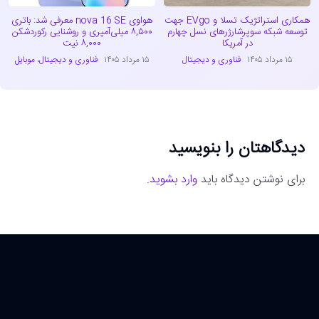
همکاری استراتژیک تسلا و EVgo جهت
هواوی nova 16 SE معرفی شد: باتری
توسعه شبکه سوپرشارژرهای نسل چهارم
۸,۵۰۰ میلی‌آمپری و روشنایی رکوردشکن
در آمریکا
۸,۰۰۰ نیت
۱۵ مرداد ۱۴۰۵
فناوری و دیجیتال
۱۵ مرداد ۱۴۰۵
فناوری و دیجیتال
،
موبایل
دیدگاهتان را بنویسید
برای نوشتن دیدگاه باید
وارد بشوید
.