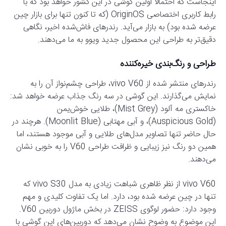
اینجاست که احتمالاً اولین گوشی در این کشور خواهد بود که با
رابط کاربری اختصاصی OriginOS (که تا کنون تنها برای بازار چین
عرضه شده بود) به بازار می‌آید. رندرهای فاش‌شده اخیر، نگاهی
دقیق‌تر به طراحی این محصول جدید ویوو به ما می‌دهند.
طراحی و رنگ‌بندی خیره‌کننده
رندرهای منتشر شده از vivo V60، طراحی چشم‌نواز آن را به
نمایش می‌گذارند. این گوشی در سه رنگ جذاب عرضه خواهد شد:
خاکستری مه آلود (Mist Grey)، طلایی خوش‌یمن
(Auspicious Gold)، و آبی مهتابی (Moonlit Blue). هرچند در
حال حاضر تنها تصاویر مدل‌های طلایی و آبی موجود هستند، اما
همین دو رنگ نیز زیبایی و ظرافت طراحی V60 را به خوبی نشان
می‌دهند.
vivo V60 از نظر ظاهری شباهت زیادی به مدل vivo S30 که
تنها در چین عرضه شده بود، دارد. اما یک تفاوت کلیدی و مهم
وجود دارد: حضور لوگوی ZEISS در بخش ماژول دوربین V60.
این موضوع به وضوح نشان می‌دهد که دوربین‌های این گوشی با