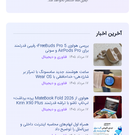
ایمیل شما منتشر نخواهد شد.
آخرین اخبار
بررسی هواوی FreeBuds Pro 5؛ رقیبی قدرتمند
برای AirPods Pro و سونی
۱۷ مرداد ۱۴۰۵
فناوری و دیجیتال
ساعت هوشمند جدید سامسونگ با تمرکز بر
شارژدهی؛ خداحافظی با Wear OS
۱۷ مرداد ۱۴۰۵
فناوری و دیجیتال
هواوی از MateBook Fold 2026 پرده برداشت؛
لپ‌تاپ تاشو با تراشه قدرتمند Kirin X90 Plus
۱۷ مرداد ۱۴۰۵
فناوری و دیجیتال
همراه اول ابهام‌های محاسبه اینترنت داخلی و
بین‌الملل را توضیح داد