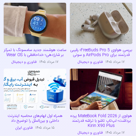
بررسی هواوی FreeBuds Pro 5؛ رقیبی
ساعت هوشمند جدید سامسونگ با تمرکز
قدرتمند برای AirPods Pro و سونی
بر شارژدهی؛ خداحافظی با Wear OS
۱۷ مرداد ۱۴۰۵
فناوری و دیجیتال
۱۷ مرداد ۱۴۰۵
فناوری و دیجیتال
هواوی از MateBook Fold 2026 پرده
همراه اول ابهام‌های محاسبه اینترنت
برداشت؛ لپ‌تاپ تاشو با تراشه قدرتمند
داخلی و بین‌الملل را توضیح داد
Kirin X90 Plus
۱۵ مرداد ۱۴۰۵
فناوری ایران
۱۷ مرداد ۱۴۰۵
فناوری و دیجیتال