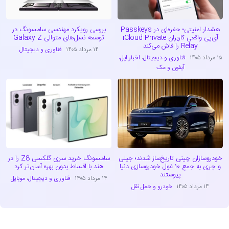
هشدار امنیتی؛ حفره‌ای در Passkeys
بررسی رویکرد مهندسی سامسونگ در
آی‌پی واقعی کاربران iCloud Private
توسعه نسل‌های متوالی Galaxy Z
Relay را فاش می‌کند
۱۴ مرداد ۱۴۰۵
فناوری و دیجیتال
۱۵ مرداد ۱۴۰۵
فناوری و دیجیتال
،
اخبار اپل،
آیفون و مک
خودروسازان چینی تاریخ‌ساز شدند؛ جیلی
سامسونگ خرید سری گلکسی Z8 را در
و چری به جمع ۱۰ غول خودروسازی دنیا
هند با اقساط بدون بهره آسان‌تر کرد
پیوستند
۱۴ مرداد ۱۴۰۵
فناوری و دیجیتال
،
موبایل
۱۴ مرداد ۱۴۰۵
خودرو و حمل نقل