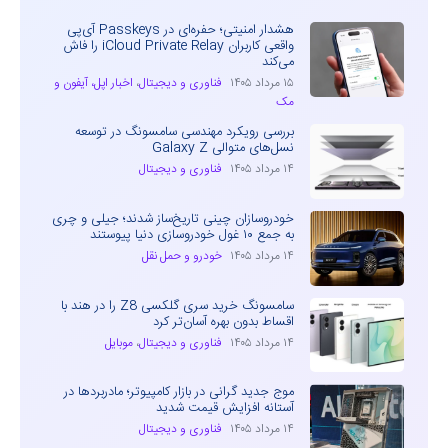
هشدار امنیتی؛ حفره‌ای در Passkeys آی‌پی
واقعی کاربران iCloud Private Relay را فاش
می‌کند
۱۵ مرداد ۱۴۰۵
فناوری و دیجیتال
،
اخبار اپل، آیفون و
مک
بررسی رویکرد مهندسی سامسونگ در توسعه
نسل‌های متوالی Galaxy Z
۱۴ مرداد ۱۴۰۵
فناوری و دیجیتال
خودروسازان چینی تاریخ‌ساز شدند؛ جیلی و چری
به جمع ۱۰ غول خودروسازی دنیا پیوستند
۱۴ مرداد ۱۴۰۵
خودرو و حمل نقل
سامسونگ خرید سری گلکسی Z8 را در هند با
اقساط بدون بهره آسان‌تر کرد
۱۴ مرداد ۱۴۰۵
فناوری و دیجیتال
،
موبایل
موج جدید گرانی در بازار کامپیوتر؛ مادربردها در
آستانه افزایش قیمت شدید
۱۴ مرداد ۱۴۰۵
فناوری و دیجیتال