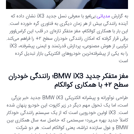
به گزارش
مدیاتی
:بی‌ام‌و با معرفی نسل جدید iX3 نشان داده که
آینده رانندگی بیش از هر زمان دیگری به فناوری گره خورده است.
این بار با همکاری کوالکام، مغز متفکر تازه‌ای در قلب این کراس‌اوور
برقی قرار گرفته که امکان رانندگی خودران سطح ۲+ را فراهم می‌کند.
ترکیبی از هوش مصنوعی، پردازش قدرتمند و ایمنی پیشرفته، iX3
را به یکی از پیشرفته‌ترین خودروهای الکتریکی بازار تبدیل کرده
است
مغز متفکر جدید BMW iX3؛ رانندگی خودران
سطح ۲+ با همکاری کوالکام
طراحی نوآورانه و پیشرانه الکتریکی BMW iX3 جدید خبر بزرگی
است، اما یک تحول مهم دیگر در زیر کاپوت این خودرو پنهان شده
است. iX3 اولین خودرویی است که از یک سیستم رانندگی خودکار
کاملاً جدید بهره می‌برد؛ سیستمی که حاصل سه سال همکاری بین
BMW و غول سازنده تراشه، یعنی کوالکام است. هر دو شرکت