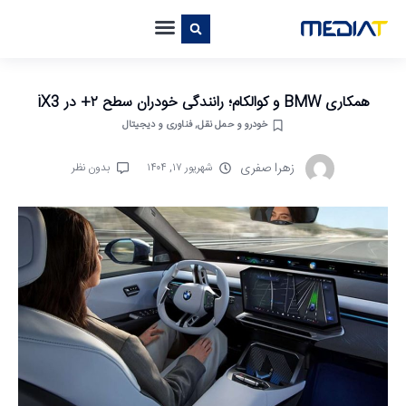
همکاری BMW و کوالکام؛ رانندگی خودران سطح ۲+ در iX3
خودرو و حمل نقل
,
فناوری و دیجیتال
زهرا صفری
شهریور ۱۷, ۱۴۰۴
بدون نظر