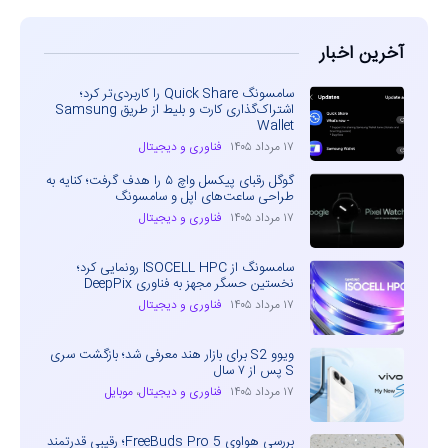
آخرین اخبار
سامسونگ Quick Share را کاربردی‌تر کرد؛
اشتراک‌گذاری کارت و بلیط از طریق Samsung
Wallet
۱۷ مرداد ۱۴۰۵
فناوری و دیجیتال
گوگل رقبای پیکسل واچ ۵ را هدف گرفت؛ کنایه به
طراحی ساعت‌های اپل و سامسونگ
۱۷ مرداد ۱۴۰۵
فناوری و دیجیتال
سامسونگ از ISOCELL HPC رونمایی کرد؛
نخستین حسگر مجهز به فناوری DeepPix
۱۷ مرداد ۱۴۰۵
فناوری و دیجیتال
ویوو S2 برای بازار هند معرفی شد؛ بازگشت سری
S پس از ۷ سال
۱۷ مرداد ۱۴۰۵
فناوری و دیجیتال
،
موبایل
بررسی هواوی FreeBuds Pro 5؛ رقیبی قدرتمند