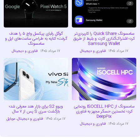
سامسونگ Quick Share را کاربردی‌تر
گوگل رقبای پیکسل واچ ۵ را هدف
کرد؛ اشتراک‌گذاری کارت و بلیط از طریق
گرفت؛ کنایه به طراحی ساعت‌های اپل و
Samsung Wallet
سامسونگ
۱۷ مرداد ۱۴۰۵
فناوری و دیجیتال
۱۷ مرداد ۱۴۰۵
فناوری و دیجیتال
سامسونگ از ISOCELL HPC رونمایی
ویوو S2 برای بازار هند معرفی شد؛
کرد؛ نخستین حسگر مجهز به فناوری
بازگشت سری S پس از ۷ سال
DeepPix
۱۷ مرداد ۱۴۰۵
فناوری و دیجیتال
،
موبایل
۱۷ مرداد ۱۴۰۵
فناوری و دیجیتال