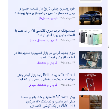
خودروسازان چینی تاریخ‌ساز شدند؛ جیلی و
چری به جمع ۱۰ غول خودروسازی دنیا پیوستند
۱۴ مرداد ۱۴۰۵
خودرو و حمل نقل
سامسونگ خرید سری گلکسی Z8 را در هند با
اقساط بدون بهره آسان‌تر کرد
۱۴ مرداد ۱۴۰۵
فناوری و دیجیتال
،
موبایل
ی
موج جدید گرانی در بازار کامپیوتر؛ مادربردها در
آستانه افزایش قیمت شدید
۱۴ مرداد ۱۴۰۵
فناوری و دیجیتال
Fire-Boltt با برند Boltt وارد بازار گوشی‌های
هوشمند می‌شود؛ رونمایی رسمی در ۲۵ اوت
۱۴ مرداد ۱۴۰۵
فناوری و دیجیتال
،
موبایل
پوکو M8 Power معرفی شد؛ باتری ۸,۰۰۰
میلی‌آمپرساعتی و نمایشگر ۱۲۰ هرتزی
AMOLED در یک گوشی اقتصادی