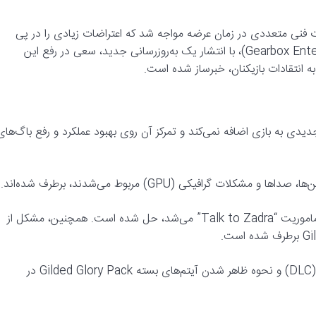
نتظار “بوردرلندز ۴” (Borderlands 4) با مشکلات فنی متعددی در زمان عرضه مواجه شد که اعتراضات زیادی را در پی
داشت. حالا، استودیوی سازنده، گیرباکس اینترتینمنت (Gearbox Entertainment)، با انتشار یک به‌روزرسانی جدید، سعی در رفع این
ه انتقادات بازیکنان، خبرساز شده است.
ی نسخه PC منتشر شده، محتوای جدیدی به بازی اضافه نمی‌کند و تمرکز آن روی بهبود عملکرد و رفع باگ‌ها
گرافیکی (GPU) مربوط می‌شدند، برطرف شده‌اند.
رفع موانع در گیم‌پلی: یک باگ مهم که مانع از پیشرفت بازیکنان در ماموریت “Talk to Zadra” می‌شد، حل شده است. همچنین، مشکل از
تغییرات جزئی: برخی اخطارهای اشتباه مربوط به محتواهای دانلودی (DLC) و نحوه ظاهر شدن آیتم‌های بسته Gilded Glory Pack در