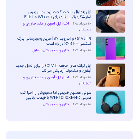
اپل به‌دنبال ساخت گجت پوشیدنی بدون
نمایشگر؛ رقیبی تازه برای Whoop و Fitbit
۱۸ مرداد ۱۴۰۵
اخبار اپل، آیفون و مک
،
فناوری و
دیجیتال
One UI 9 و اندروید ۱۷؛ آخرین به‌روزرسانی بزرگ
گلکسی S23 FE در راه است
۱۸ مرداد ۱۴۰۵
فناوری و دیجیتال
،
موبایل
اپل تراشه‌های حافظه CXMT را برای نسل جدید
آیفون و مک‌بوک آزمایش می‌کند
۱۸ مرداد ۱۴۰۵
اخبار اپل، آیفون و مک
،
فناوری و
دیجیتال
سونی هدفون قدیمی اما محبوبش را احیا کرد؛
معرفی WH-1000XM4C با قیمت رقابتی
۱۸ مرداد ۱۴۰۵
فناوری و دیجیتال