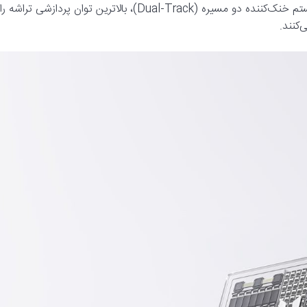
سری با بهره‌گیری از چیپست Snapdragon 8 Elite Gen 5 و سیستم خنک‌کننده دو مسیره (Dual-Track)، بالاترین توان پردازشی تراشه را
کنند.