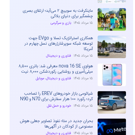
ماینکرفت به سوییچ ۲ می‌آید؛ ارتقای بصری
چشمگیر برای دنیای بلاکی
۱۵ مرداد ۱۴۰۵
بازی و سرگرمی
همکاری استراتژیک تسلا و EVgo جهت
توسعه شبکه سوپرشارژرهای نسل چهارم در
آمریکا
۱۵ مرداد ۱۴۰۵
فناوری و دیجیتال
هواوی nova 16 SE معرفی شد: باتری ۸,۵۰۰
میلی‌آمپری و روشنایی رکوردشکن ۸,۰۰۰ نیت
۱۵ مرداد ۱۴۰۵
فناوری و دیجیتال
،
موبایل
شیائومی بازار خودروهای EREV را تصاحب
کرد؛ رکورد ۱۰۰ هزار سفارش برای N70 و N90
۱۵ مرداد ۱۴۰۵
خودرو و حمل نقل
بحران جدید در متا؛ نفوذ تصاویر جعلی هوش
مصنوعی از کودکان در آگهی‌ها
۱۵ مرداد ۱۴۰۵
فناوری و دیجیتال