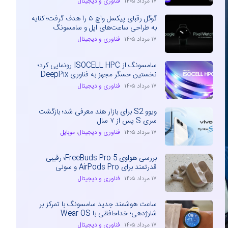
۱۷ مرداد ۱۴۰۵
فناوری و دیجیتال
گوگل رقبای پیکسل واچ ۵ را هدف گرفت؛ کنایه
به طراحی ساعت‌های اپل و سامسونگ
۱۷ مرداد ۱۴۰۵
فناوری و دیجیتال
سامسونگ از ISOCELL HPC رونمایی کرد؛
نخستین حسگر مجهز به فناوری DeepPix
۱۷ مرداد ۱۴۰۵
فناوری و دیجیتال
ویوو S2 برای بازار هند معرفی شد؛ بازگشت
سری S پس از ۷ سال
۱۷ مرداد ۱۴۰۵
فناوری و دیجیتال
،
موبایل
بررسی هواوی FreeBuds Pro 5؛ رقیبی
قدرتمند برای AirPods Pro و سونی
۱۷ مرداد ۱۴۰۵
فناوری و دیجیتال
ساعت هوشمند جدید سامسونگ با تمرکز بر
شارژدهی؛ خداحافظی با Wear OS
۱۷ مرداد ۱۴۰۵
فناوری و دیجیتال