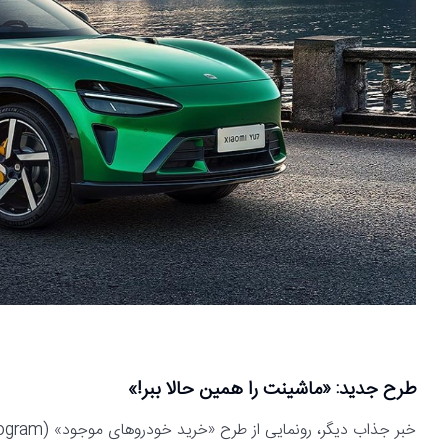
طرح جدید: «ماشینت را همین حالا ببر!»