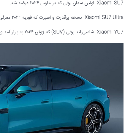
Xiaomi SU7: اولین سدان برقی که در مارس ۲۰۲۴ عرضه شد.
Xiaomi SU7 Ultra: نسخه پرقدرت و اسپرت که فوریه ۲۰۲۴ معرفی شد.
Xiaomi YU7: شاسی‌بلند برقی (SUV) که ژوئن ۲۰۲۴ به بازار آمد و سبد محصولات را تکمیل کرد.