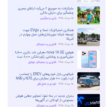
ماینکرفت به سوییچ ۲ می‌آید؛ ارتقای بصری
چشمگیر برای دنیای بلاکی
۱۵ مرداد ۱۴۰۵
بازی و سرگرمی
همکاری استراتژیک تسلا و EVgo جهت
توسعه شبکه سوپرشارژرهای نسل چهارم در
آمریکا
۱۵ مرداد ۱۴۰۵
فناوری و دیجیتال
هواوی nova 16 SE معرفی شد: باتری ۸,۵۰۰
میلی‌آمپری و روشنایی رکوردشکن ۸,۰۰۰ نیت
۱۵ مرداد ۱۴۰۵
فناوری و دیجیتال
،
موبایل
شیائومی بازار خودروهای EREV را تصاحب
کرد؛ رکورد ۱۰۰ هزار سفارش برای N70 و N90
۱۵ مرداد ۱۴۰۵
خودرو و حمل نقل
بحران جدید در متا؛ نفوذ تصاویر جعلی هوش
مصنوعی از کودکان در آگهی‌ها
۱۵ مرداد ۱۴۰۵
فناوری و دیجیتال