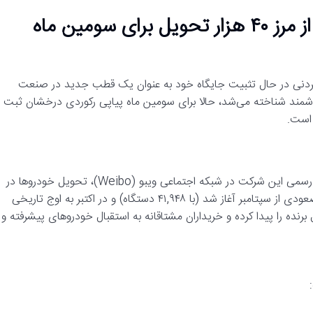
هت‌تریک شیائومی در بازار خودرو؛ عبور از مرز ۴۰ هزار تحویل برای سومین ماه
یائومی (Xiaomi EV) با سرعتی باورنکردنی در حال تثبیت جایگاه خود به عنوان یک قطب جدید در صنعت
مند شناخته می‌شد، حالا برای سومین ماه پیاپی رکوردی درخشان ثبت
تیم فروش شیائومی هیچ علاقه‌ای به حرکت آهسته ندارد. طبق اعلام رسمی این شرکت در شبکه اجتماعی ویبو (Weibo)، تحویل خودروها در
ماه نوامبر ۲۰۲۵ نیز از مرز ۴۰ هزار دستگاه عبور کرده است. این روند صعودی از سپتامبر آغاز شد (با ۴۱,۹۴۸ دستگاه) و در اکتبر به اوج تاریخی
می فرمول برنده را پیدا کرده و خریداران مشتاقانه به استقبال خودروهای پیشرفته و