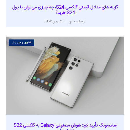
گزینه های معادل قیمتی گلکسی S24، چه چیزی می‌توان با پول
S24 خرید؟
زهرا صمدی
۱۴ بهمن ۱۴۰۲
فناوری و دیجیتال
سامسونگ تأیید کرد: هوش مصنوعی Galaxy به گلکسی S22