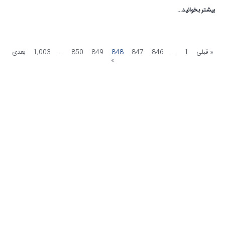
بیشتر بخوانید...
« قبلی
1
…
846
847
848
849
850
…
1,003
بعدی
»
مشاهده