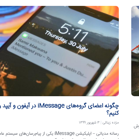
چگونه اعضای گروه‌های iMessage در آیفو
کنیم؟
مژده زینالی
۳ شهریور ۱۳۹۹
را آموزش