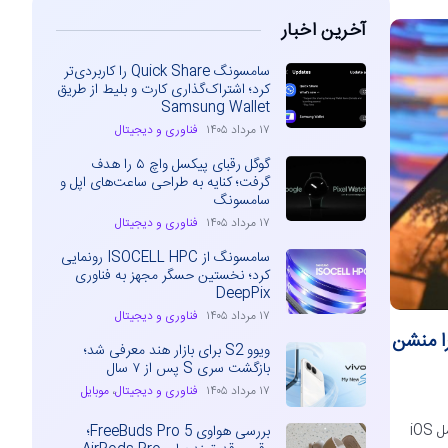
آخرین اخبار
سامسونگ Quick Share را کاربردی‌تر
کرد؛ اشتراک‌گذاری کارت و بلیط از طریق
Samsung Wallet
۱۷ مرداد ۱۴۰۵
فناوری و دیجیتال
گوگل رقبای پیکسل واچ ۵ را هدف
گرفت؛ کنایه به طراحی ساعت‌های اپل و
سامسونگ
۱۷ مرداد ۱۴۰۵
فناوری و دیجیتال
سامسونگ از ISOCELL HPC رونمایی
کرد؛ نخستین حسگر مجهز به فناوری
DeepPix
۱۷ مرداد ۱۴۰۵
فناوری و دیجیتال
ن و آیپد را منشن
ویوو S2 برای بازار هند معرفی شد؛
بازگشت سری S پس از ۷ سال
۱۷ مرداد ۱۴۰۵
فناوری و دیجیتال
،
موبایل
رسانه مدیاتی – اپلیکیشن iMessage یکی از پیام‌رسان‌های سیستم عامل iOS
بررسی هواوی FreeBuds Pro 5؛