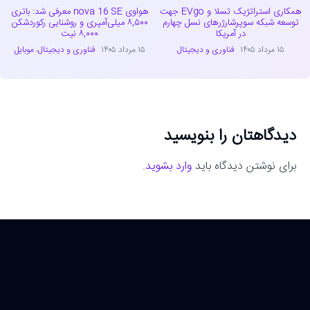
همکاری استراتژیک تسلا و EVgo جهت
هواوی nova 16 SE معرفی شد: باتری
توسعه شبکه سوپرشارژرهای نسل چهارم
۸,۵۰۰ میلی‌آمپری و روشنایی رکوردشکن
در آمریکا
۸,۰۰۰ نیت
۱۵ مرداد ۱۴۰۵
فناوری و دیجیتال
۱۵ مرداد ۱۴۰۵
فناوری و دیجیتال
،
موبایل
دیدگاهتان را بنویسید
برای نوشتن دیدگاه باید
وارد بشوید
.