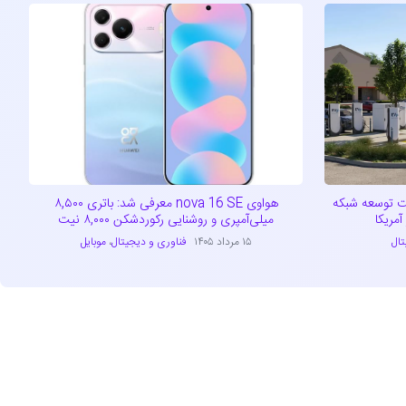
راتژیک تسلا و EVgo جهت توسعه شبکه
هواوی nova 16 SE معرفی شد: باتری ۸,۵۰۰
مریکا
میلی‌آمپری و روشنایی رکوردشکن ۸,۰۰۰ نیت
تال
۱۵ مرداد ۱۴۰۵
فناوری و دیجیتال
،
موبایل