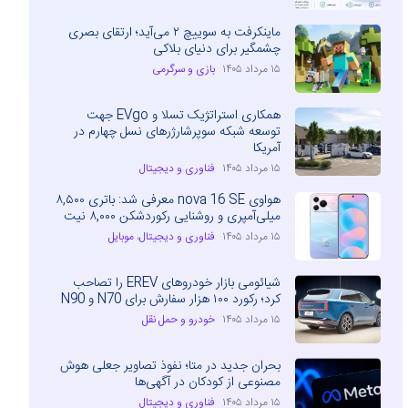
ماینکرفت به سوییچ ۲ می‌آید؛ ارتقای بصری
چشمگیر برای دنیای بلاکی
۱۵ مرداد ۱۴۰۵
بازی و سرگرمی
همکاری استراتژیک تسلا و EVgo جهت
توسعه شبکه سوپرشارژرهای نسل چهارم در
آمریکا
۱۵ مرداد ۱۴۰۵
فناوری و دیجیتال
هواوی nova 16 SE معرفی شد: باتری ۸,۵۰۰
میلی‌آمپری و روشنایی رکوردشکن ۸,۰۰۰ نیت
۱۵ مرداد ۱۴۰۵
فناوری و دیجیتال
،
موبایل
شیائومی بازار خودروهای EREV را تصاحب
کرد؛ رکورد ۱۰۰ هزار سفارش برای N70 و N90
۱۵ مرداد ۱۴۰۵
خودرو و حمل نقل
بحران جدید در متا؛ نفوذ تصاویر جعلی هوش
مصنوعی از کودکان در آگهی‌ها
۱۵ مرداد ۱۴۰۵
فناوری و دیجیتال