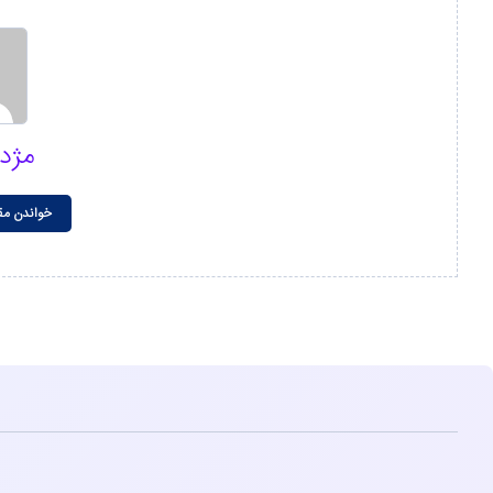
مژده
خواندن مق