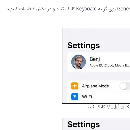
۱- ابتدا صفحه کلید خود را به آیپد متصل کنید. سپس در قسمت General روی گزینه Keyboard کلیک کنید و در بخش تنظیمات کیبورد