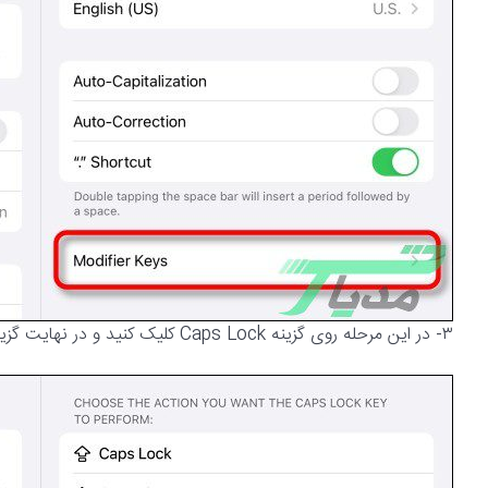
۳- در این مرحله روی گزینه Caps Lock کلیک کنید و در نهایت گزینه No Action را از لیست باز شده انتخاب کنید.