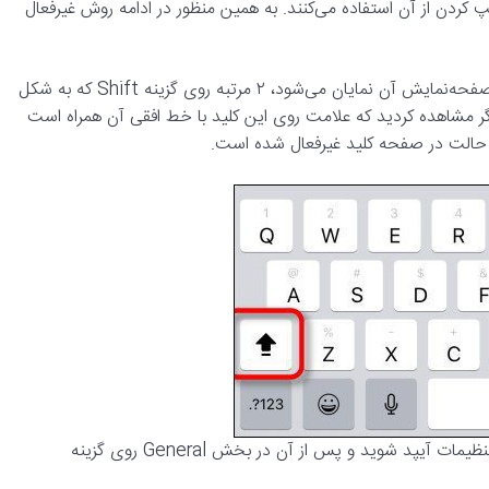
یپ کردن از آن استفاده می‌کنند. به همین منظور در ادامه روش غیرفعال
۱- برای فعال کردن حالت Caps Lock در صفحه کلید آیپد که روی صفحه‌نمایش آن نمایان می‌شود، ۲ مرتبه روی گزینه Shift که به شکل
ر مشاهده کردید که علامت روی این کلید با خط افقی آن همراه است
۲- برای غیرفعال کردن این حالت ابتدا وارد تنظیمات (Setting ) یا تنظیمات آیپد شوید و پس از آن در بخش General روی گزینه