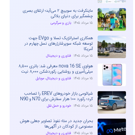
ماینکرفت به سوییچ ۲ می‌آید؛ ارتقای بصری
چشمگیر برای دنیای بلاکی
۱۵ مرداد ۱۴۰۵
بازی و سرگرمی
همکاری استراتژیک تسلا و EVgo جهت
توسعه شبکه سوپرشارژرهای نسل چهارم در
آمریکا
۱۵ مرداد ۱۴۰۵
فناوری و دیجیتال
هواوی nova 16 SE معرفی شد: باتری ۸,۵۰۰
میلی‌آمپری و روشنایی رکوردشکن ۸,۰۰۰ نیت
۱۵ مرداد ۱۴۰۵
فناوری و دیجیتال
،
موبایل
شیائومی بازار خودروهای EREV را تصاحب
کرد؛ رکورد ۱۰۰ هزار سفارش برای N70 و N90
۱۵ مرداد ۱۴۰۵
خودرو و حمل نقل
بحران جدید در متا؛ نفوذ تصاویر جعلی هوش
مصنوعی از کودکان در آگهی‌ها
۱۵ مرداد ۱۴۰۵
فناوری و دیجیتال