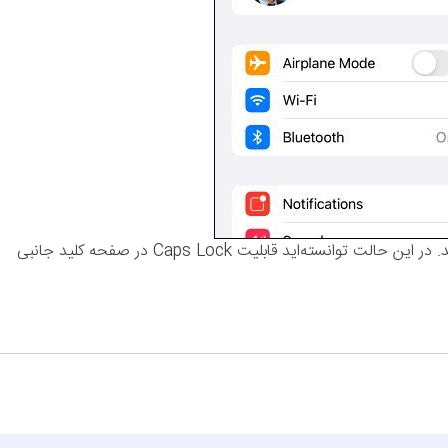
۴- زمانی که این گزینه را انتخاب کردید از بخش تنظیمات خارج شوید. در این حالت توانسته‌اید قابلیت Caps Lock در صفحه کلید جانبی