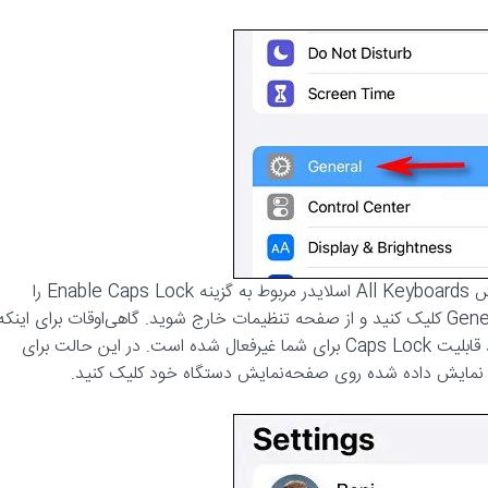
۳- در قسمت تنظیمات صفحه کلید یا Keyboard Setting در بخش All Keyboards اسلایدر مربوط به گزینه Enable Caps Lock را
خاموش کنید. اگر می‌خواهید به منوی قبل برگردید نیز روی گزینه General کلیک کنید و از صفحه تنظیمات خارج شوید. گاهی‌اوقات برای اینکه
تغییرات اجرا شوند باید چند لحظه صبر کنید. اگر تغییرات ثبت شوند قابلیت Caps Lock برای شما غیرفعال شده است. در این حالت برای