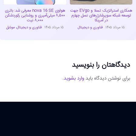
همکاری استراتژیک تسلا و EVgo جهت
هواوی nova 16 SE معرفی شد: باتری
توسعه شبکه سوپرشارژرهای نسل چهارم
۸,۵۰۰ میلی‌آمپری و روشنایی رکوردشکن
در آمریکا
۸,۰۰۰ نیت
۱۵ مرداد ۱۴۰۵
فناوری و دیجیتال
۱۵ مرداد ۱۴۰۵
فناوری و دیجیتال
،
موبایل
دیدگاهتان را بنویسید
برای نوشتن دیدگاه باید
وارد بشوید
.