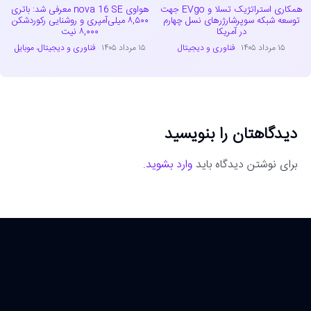
همکاری استراتژیک تسلا و EVgo جهت
هواوی nova 16 SE معرفی شد: باتری
توسعه شبکه سوپرشارژرهای نسل چهارم
۸,۵۰۰ میلی‌آمپری و روشنایی رکوردشکن
در آمریکا
۸,۰۰۰ نیت
۱۵ مرداد ۱۴۰۵
فناوری و دیجیتال
۱۵ مرداد ۱۴۰۵
فناوری و دیجیتال
،
موبایل
دیدگاهتان را بنویسید
برای نوشتن دیدگاه باید
وارد بشوید
.