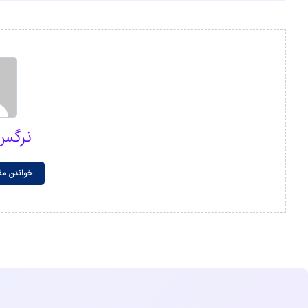
نرگس
خواندن مق