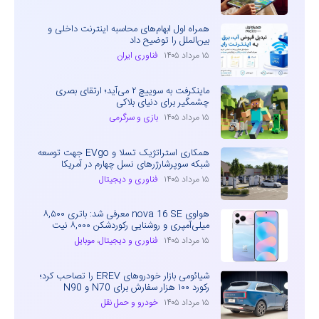
همراه اول ابهام‌های محاسبه اینترنت داخلی و
بین‌الملل را توضیح داد
۱۵ مرداد ۱۴۰۵
فناوری ایران
ماینکرفت به سوییچ ۲ می‌آید؛ ارتقای بصری
چشمگیر برای دنیای بلاکی
۱۵ مرداد ۱۴۰۵
بازی و سرگرمی
همکاری استراتژیک تسلا و EVgo جهت توسعه
شبکه سوپرشارژرهای نسل چهارم در آمریکا
۱۵ مرداد ۱۴۰۵
فناوری و دیجیتال
هواوی nova 16 SE معرفی شد: باتری ۸,۵۰۰
میلی‌آمپری و روشنایی رکوردشکن ۸,۰۰۰ نیت
۱۵ مرداد ۱۴۰۵
فناوری و دیجیتال
،
موبایل
شیائومی بازار خودروهای EREV را تصاحب کرد؛
رکورد ۱۰۰ هزار سفارش برای N70 و N90
۱۵ مرداد ۱۴۰۵
خودرو و حمل نقل