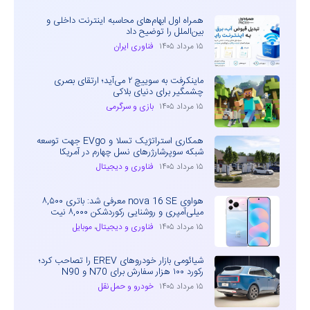
همراه اول ابهام‌های محاسبه اینترنت داخلی و
بین‌الملل را توضیح داد
۱۵ مرداد ۱۴۰۵
فناوری ایران
ماینکرفت به سوییچ ۲ می‌آید؛ ارتقای بصری
چشمگیر برای دنیای بلاکی
۱۵ مرداد ۱۴۰۵
بازی و سرگرمی
همکاری استراتژیک تسلا و EVgo جهت توسعه
شبکه سوپرشارژرهای نسل چهارم در آمریکا
۱۵ مرداد ۱۴۰۵
فناوری و دیجیتال
هواوی nova 16 SE معرفی شد: باتری ۸,۵۰۰
میلی‌آمپری و روشنایی رکوردشکن ۸,۰۰۰ نیت
۱۵ مرداد ۱۴۰۵
فناوری و دیجیتال
،
موبایل
شیائومی بازار خودروهای EREV را تصاحب کرد؛
رکورد ۱۰۰ هزار سفارش برای N70 و N90
۱۵ مرداد ۱۴۰۵
خودرو و حمل نقل