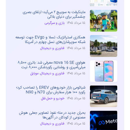
ماینکرفت به سوییچ ۲ می‌آید؛ ارتقای بصری
چشمگیر برای دنیای بلاکی
۱۵ مرداد ۱۴۰۵
بازی و سرگرمی
همکاری استراتژیک تسلا و EVgo جهت توسعه
شبکه سوپرشارژرهای نسل چهارم در آمریکا
۱۵ مرداد ۱۴۰۵
فناوری و دیجیتال
هواوی nova 16 SE معرفی شد: باتری ۸,۵۰۰
میلی‌آمپری و روشنایی رکوردشکن ۸,۰۰۰ نیت
۱۵ مرداد ۱۴۰۵
فناوری و دیجیتال
،
موبایل
شیائومی بازار خودروهای EREV را تصاحب کرد؛
رکورد ۱۰۰ هزار سفارش برای N70 و N90
۱۵ مرداد ۱۴۰۵
خودرو و حمل نقل
بحران جدید در متا؛ نفوذ تصاویر جعلی هوش
مصنوعی از کودکان در آگهی‌ها
۱۵ مرداد ۱۴۰۵
فناوری و دیجیتال