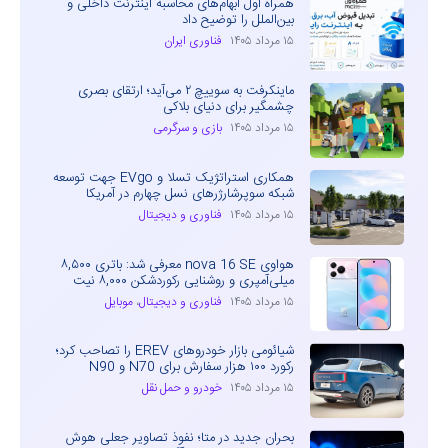
همراه اول ابهام‌های محاسبه اینترنت داخلی و
بین‌الملل را توضیح داد
۱۵ مرداد ۱۴۰۵
فناوری ایران
ماینکرفت به سوییچ ۲ می‌آید؛ ارتقای بصری
چشمگیر برای دنیای بلاکی
۱۵ مرداد ۱۴۰۵
بازی و سرگرمی
همکاری استراتژیک تسلا و EVgo جهت توسعه
شبکه سوپرشارژرهای نسل چهارم در آمریکا
۱۵ مرداد ۱۴۰۵
فناوری و دیجیتال
هواوی nova 16 SE معرفی شد: باتری ۸,۵۰۰
میلی‌آمپری و روشنایی رکوردشکن ۸,۰۰۰ نیت
۱۵ مرداد ۱۴۰۵
فناوری و دیجیتال
،
موبایل
شیائومی بازار خودروهای EREV را تصاحب کرد؛
رکورد ۱۰۰ هزار سفارش برای N70 و N90
۱۵ مرداد ۱۴۰۵
خودرو و حمل نقل
بحران جدید در متا؛ نفوذ تصاویر جعلی هوش