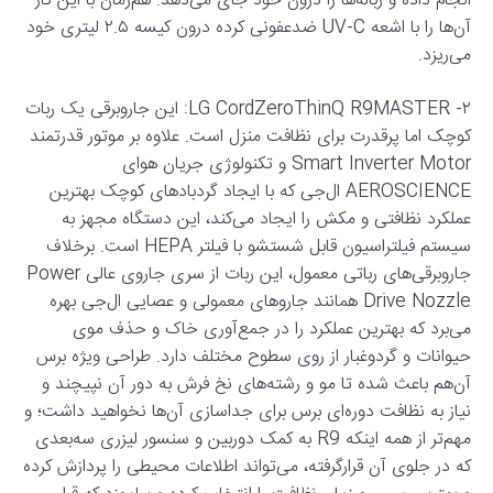
انجام داده و زباله‌ها را درون خود جای می‌دهد. هم‌زمان با این کار
آن‌ها را با اشعه UV-C ضدعفونی کرده درون کیسه ۲.۵ لیتری خود
می‌ریزد.
۲- LG CordZeroThinQ R9MASTER: این جاروبرقی یک ربات
کوچک اما پرقدرت برای نظافت منزل است. علاوه بر موتور قدرتمند
Smart Inverter Motor و تکنولوژی جریان هوای
AEROSCIENCE ال‌جی که با ایجاد گردبادهای کوچک بهترین
عملکرد نظافتی و مکش را ایجاد می‌کند، این دستگاه مجهز به
سیستم فیلتراسیون قابل شستشو با فیلتر HEPA است. برخلاف
جاروبرقی‌های رباتی معمول، این ربات از سری جاروی عالی Power
Drive Nozzle همانند جاروهای معمولی و عصایی ال‌جی بهره
می‌برد که بهترین عملکرد را در جمع‌آوری خاک و حذف موی
حیوانات و گردوغبار از روی سطوح مختلف دارد. طراحی ویژه برس
آن‌هم باعث شده تا مو و رشته‌های نخ فرش به دور آن نپیچند و
نیاز به نظافت دوره‌ای برس برای جداسازی آن‌ها نخواهید داشت؛ و
مهم‌تر از همه اینکه R9 به کمک دوربین و سنسور لیزری سه‌بعدی
که در جلوی آن قرارگرفته، می‌تواند اطلاعات محیطی را پردازش کرده