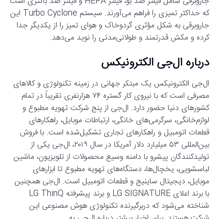
جاروبرقی شامل فیلتر ضد بو، فیلتر HEPA و فیلتر ضد باکتری است
که حداکثر تمیزی را فراهم می‌آورند. سیستم Turbo Cyclone این
جاروبرقی به شکل مؤثری گردوخاک و هوای تمیز را از یکدیگر جدا
کرده و مکش قدرتمند و طولانی‌مدتی را نوید می‌دهد.
درباره ال‌جی الکترونیکس
ال‌جی الکترونیکس یک مبتکر جهانی در زمینه تکنولوژی و کالاهای
مصرفی است که با نیروی کار گستره ۷۴ هزارنفری تقریباً در تمام
کشورهای دنیا حضور دارد. ال‌جی از پنج شرکت تهویه مطبوع و
لوازم‌خانگی، سرگرمی‌های خانگی، ارتباطات موبایل، راهکارهای
قطعات اتومبیل و راهکارهای تجاری تشکیل‌شده است. با فروش
بین‌المللی ۵۳ میلیارد دلار آمریکا در سال ۲۰۱۹، ال‌جی یکی از
تولید‌کنندگان پیشرو با دامنه وسیع محصولات از تلویزیون، ماشین
لباسشویی، یخچال‌ها، دستگاه‌های تهویه مطبوع تا ابزارهای
موبایل، دیجیتال ساینیج و قطعات اتومبیل است. ال‌جی همچنین
با برند اعلای LG SIGNATURE و برند پیشرفته LG ThinQ
شناخته می‌شود که دربرگیرنده تکنولوژی هوش مصنوعی این
شرکت هستند. برای اخبار بیشتر درباره ال‌جی به