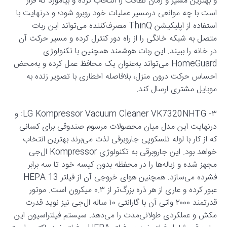
و بهترین مسیر و زمان نظافت را انتخاب کرده و بیاموزد که قرار
است با چه موانعی درمسیر عملیات خود روبرو شود؛ و درنهایت با
استفاده از اپلیکیشن ThinQ مصرف‌کننده می‌تواند این ربات
متصل به شبکه خانگی را از راه دور کنترل کرده و مسیر حرکت آن
در خانه را ببیند. این ربات هوشمند همچنین با تکنولوژی
HomeGuard می‌تواند به‌عنوان یک محافظ عمل کرده و به‌محض
احساس حرکت درون منزل، بلافاصله اخطاری با تصویر زنده به
موبایل مشتری ارسال کند.
۳- LG Kompressor Vacuum Cleaner VK7320NHTG: و
درنهایت این مدل میان محصولات مرسوم صندوقی برای کسانی
که از کار با لوله‌ تلسکوپی جاروبرقی لذت می‌برند بهترین انتخاب
خواهد بود. این جاروبرقی به تکنولوژی Kompressor ال‌جی
مجهز شده و زباله‌ها را در محفظه بدون کیسه خود تا سه برابر
فشرده می‌سازد. همچنین هوای خروجی آن از فیلتر HEPA 13
عبور کرده و عاری از هر ذره بزرگ‌تر از ۰.۳ میکرون است. موتور
قدرتمند ۲۰۰۰ واتی آن با گارانتی ۱۰ ساله ال‌جی نیز نوید قدرت
مکش و عملکردی طولانی‌مدت را می‌دهد. سیستم فیلتراسیون این