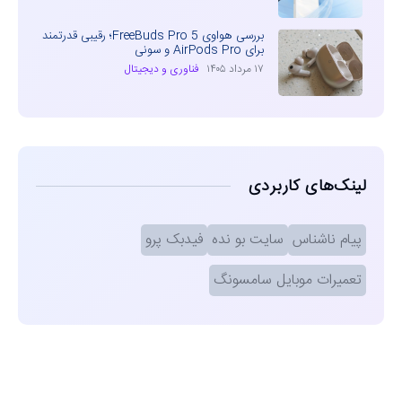
بررسی هواوی FreeBuds Pro 5؛ رقیبی قدرتمند
برای AirPods Pro و سونی
۱۷ مرداد ۱۴۰۵
فناوری و دیجیتال
لینک‌های کاربردی
پیام ناشناس
سایت بو نده
فیدبک پرو
تعمیرات موبایل سامسونگ