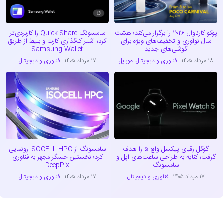
پوکو کارناوال ۲۰۲۶ را برگزار می‌کند؛ هشت
سامسونگ Quick Share را کاربردی‌تر
سال نوآوری و تخفیف‌های ویژه برای
کرد؛ اشتراک‌گذاری کارت و بلیط از طریق
گوشی‌های جدید
Samsung Wallet
۱۸ مرداد ۱۴۰۵
فناوری و دیجیتال
،
موبایل
۱۷ مرداد ۱۴۰۵
فناوری و دیجیتال
گوگل رقبای پیکسل واچ ۵ را هدف
سامسونگ از ISOCELL HPC رونمایی
گرفت؛ کنایه به طراحی ساعت‌های اپل و
کرد؛ نخستین حسگر مجهز به فناوری
سامسونگ
DeepPix
۱۷ مرداد ۱۴۰۵
فناوری و دیجیتال
۱۷ مرداد ۱۴۰۵
فناوری و دیجیتال