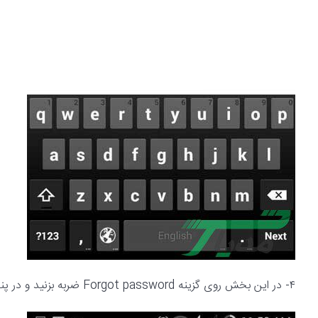
۴- در این بخش روی گزینه Forgot password ضربه بزنید و در پنجره‌ای که با پیام ارسال ایمیل باز می‌شود OK کنید.