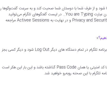
ود و از طرف شما با دوستان شما صحبت کند و به سرعت گفت‌وگوها را
پاک کرده و اثری از خود به جای نمی‌گذارد. در این شرایط شما با دیدن عبارت You are Typing… در لیست گفتگوهای تلگرام می‌توانید
متوجه این مشکل شوید. برای این کار ابتدا به Setting، سپس به Privacy and Security و در نهایت به Activee Sessions مراجعه
دهیم؟
»
در ادامه گزینه Terminate all Other Sessions را لمس کنید تا برنامه تلگرام در تمام دستگاه های دیگر Log Out شود و دیگر کسی بجز
گاهی نیز ممکن است هکر تلگرام برای دسترسی به حساب کاربری شما کد امنیتی یا همان Pass Code گذاشته باشد و این بار این هکر است
مه تلگرام با این صحنه روبه‌رو خواهید شد.