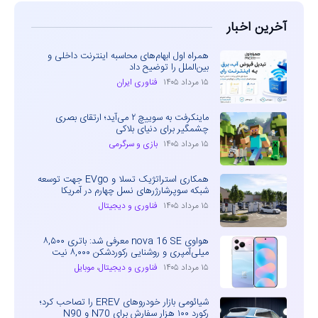
آخرین اخبار
همراه اول ابهام‌های محاسبه اینترنت داخلی و
بین‌الملل را توضیح داد
۱۵ مرداد ۱۴۰۵
فناوری ایران
ماینکرفت به سوییچ ۲ می‌آید؛ ارتقای بصری
چشمگیر برای دنیای بلاکی
۱۵ مرداد ۱۴۰۵
بازی و سرگرمی
همکاری استراتژیک تسلا و EVgo جهت توسعه
شبکه سوپرشارژرهای نسل چهارم در آمریکا
۱۵ مرداد ۱۴۰۵
فناوری و دیجیتال
هواوی nova 16 SE معرفی شد: باتری ۸,۵۰۰
میلی‌آمپری و روشنایی رکوردشکن ۸,۰۰۰ نیت
۱۵ مرداد ۱۴۰۵
فناوری و دیجیتال
،
موبایل
شیائومی بازار خودروهای EREV را تصاحب کرد؛
رکورد ۱۰۰ هزار سفارش برای N70 و N90