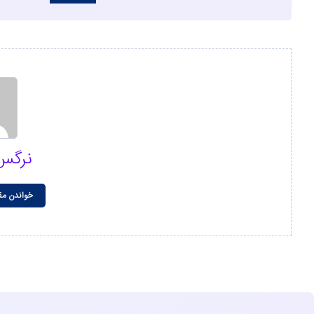
نرگس
خواندن مق