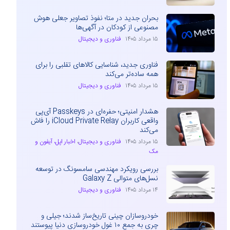
بحران جدید در متا؛ نفوذ تصاویر جعلی هوش
مصنوعی از کودکان در آگهی‌ها
۱۵ مرداد ۱۴۰۵
فناوری و دیجیتال
فناوری جدید، شناسایی کالاهای تقلبی را برای
همه ساده‌تر می‌کند
۱۵ مرداد ۱۴۰۵
فناوری و دیجیتال
هشدار امنیتی؛ حفره‌ای در Passkeys آی‌پی
واقعی کاربران iCloud Private Relay را فاش
می‌کند
۱۵ مرداد ۱۴۰۵
فناوری و دیجیتال
،
اخبار اپل، آیفون و
مک
بررسی رویکرد مهندسی سامسونگ در توسعه
نسل‌های متوالی Galaxy Z
۱۴ مرداد ۱۴۰۵
فناوری و دیجیتال
خودروسازان چینی تاریخ‌ساز شدند؛ جیلی و
چری به جمع ۱۰ غول خودروسازی دنیا پیوستند