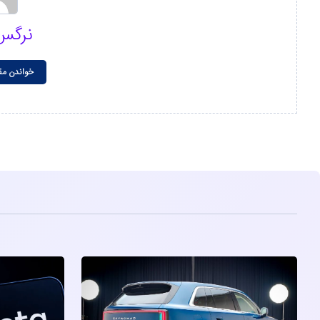
نرگس
خواندن مق