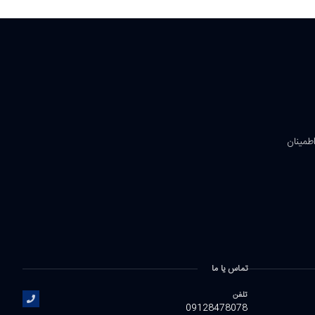
اطمینان
تماس یا ما
تلفن
09128478078