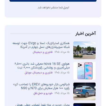
ایمیل شما منتشر نخواهد شد.
آخرین اخبار
همکاری استراتژیک تسلا و EVgo جهت توسعه
شبکه سوپرشارژرهای نسل چهارم در آمریکا
۱۵ مرداد ۱۴۰۵
فناوری و دیجیتال
هواوی nova 16 SE معرفی شد: باتری ۸,۵۰۰
میلی‌آمپری و روشنایی رکوردشکن ۸,۰۰۰ نیت
۱۵ مرداد ۱۴۰۵
فناوری و دیجیتال
،
موبایل
شیائومی بازار خودروهای EREV را تصاحب کرد؛
رکورد ۱۰۰ هزار سفارش برای N70 و N90
۱۵ مرداد ۱۴۰۵
خودرو و حمل نقل
بحران جدید در متا؛ نفوذ تصاویر جعلی هوش