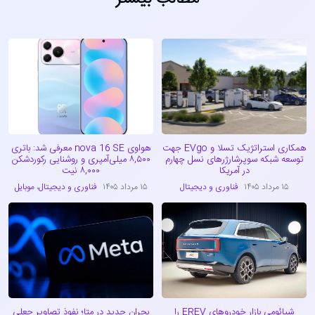
همکاری استراتژیک تسلا و EVgo جهت
هواوی nova 16 SE معرفی شد: باتری
توسعه شبکه سوپرشارژرهای نسل چهارم
۸,۵۰۰ میلی‌آمپری و روشنایی رکوردشکن
در آمریکا
۸,۰۰۰ نیت
۱۵ مرداد ۱۴۰۵
فناوری و دیجیتال
۱۵ مرداد ۱۴۰۵
فناوری و دیجیتال
،
موبایل
شیائومی بازار خودروهای EREV را
بحران جدید در متا؛ نفوذ تصاویر جعلی