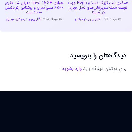
همکاری استراتژیک تسلا و EVgo جهت
هواوی nova 16 SE معرفی شد: باتری
توسعه شبکه سوپرشارژرهای نسل چهارم
۸,۵۰۰ میلی‌آمپری و روشنایی رکوردشکن
در آمریکا
۸,۰۰۰ نیت
۱۵ مرداد ۱۴۰۵
فناوری و دیجیتال
۱۵ مرداد ۱۴۰۵
فناوری و دیجیتال
،
موبایل
دیدگاهتان را بنویسید
برای نوشتن دیدگاه باید
وارد بشوید
.