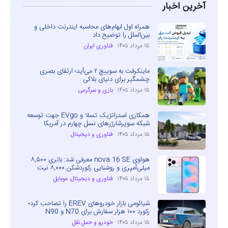
آخرین اخبار
همراه اول ابهام‌های محاسبه اینترنت داخلی و
بین‌الملل را توضیح داد
۱۵ مرداد ۱۴۰۵
فناوری ایران
ماینکرفت به سوییچ ۲ می‌آید؛ ارتقای بصری
چشمگیر برای دنیای بلاکی
۱۵ مرداد ۱۴۰۵
بازی و سرگرمی
همکاری استراتژیک تسلا و EVgo جهت توسعه
شبکه سوپرشارژرهای نسل چهارم در آمریکا
۱۵ مرداد ۱۴۰۵
فناوری و دیجیتال
هواوی nova 16 SE معرفی شد: باتری ۸,۵۰۰
میلی‌آمپری و روشنایی رکوردشکن ۸,۰۰۰ نیت
۱۵ مرداد ۱۴۰۵
فناوری و دیجیتال
،
موبایل
شیائومی بازار خودروهای EREV را تصاحب کرد؛
رکورد ۱۰۰ هزار سفارش برای N70 و N90
۱۵ مرداد ۱۴۰۵
خودرو و حمل نقل