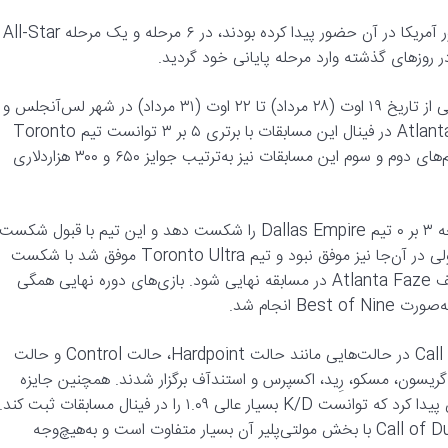
مراحل مقدماتی این مسابقات با حضور ۱۲ تیم که بیشتر آن‌ها از کشور آمریکا در آن حضور پیدا کرده بودند، در ۶ مرحله و یک مرحله All-Star
 روزهای گذشته وارد مرحله پایانی خود گردید.
بازی‌های دور پایانی این مسابقات با حضور ۸ تیم برتر مراحل مقدماتی از تاریخ ۱۹ اوت (۲۸ مرداد) تا ۲۲ اوت (۳۱ مرداد) در شهر لس‌آنجلس و
در سالن بزرگ Galen Center برگزار شدند که درنهایت تیم Atlanta Faze در فینال این مسابقات با برتری ۵ بر ۳ توانست تیم Toronto
Ultra را شکست دهد و جایزه ۱.۲ میلیون دلاری آن را کسب کند. تیم‌های دوم و سوم این مسابقات نیز به‌ترتیب جوایز ۶۵۰ و ۳۰۰ هزاردلاری
تیم Atlanta Faze در مرحله پایانی جدول برنده‌ها توانست با نتیجه ۳ بر ۰ تیم Dallas Empire را شکست دهد و این تیم با قبول شکست
در این مرحله به‌صورت مستقیم به بازی نهایی جدول بازنده‌ها رفت ولی در آن‌جا نیز موفق نبود و تیم Toronto Ultra موفق شد با شکست
آن‌ها با نتیجه ۳ بر ۲ به بازی نهایی این مسابقات راه پیدا کند و حریف Atlanta Faze در مسابقه نهایی شود. بازی‌های دوره نهایی همگی
مرحله نهایی مسابقات Call of Duty League Championship 2021 در حالت‌هایی مانند حالت Hardpoint، حالت Control و حالت
س، چِک‌میت، گریسون، مسکو، رِید، اکسپرس و استندآف برگزار شدند. همچنین جایزه
بهترین بازیکن مسابقات به EbeZy از تیم Atlanta Faze اختصاص پیدا کرد که توانست K/D بسیار عالی ۱.۰۹ را در فینال مسابقات ثبت کند.
به این نکته هم جا دارد اشاره کنیم که قوانین مسابقات Call of Duty League با بخش مولتی‌پلیر آن بسیار متفاوت است و به‌هیچ‌وجه