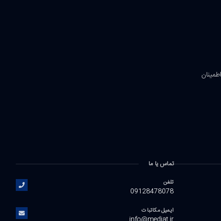
اطمینان
تماس یا ما
تلفن
09128478078
ایمیل مکاتبات
info@mediat.ir