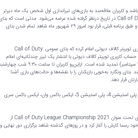
ید بازی Battlefield 2042 تأخیر خورده باشد و کاربران علاقه‌مند به بازی‌های تیراندازی اول شخص یک ماه دیرتر
جدیدترین نسخه از کالاف دیوتی را تجربه کنند، اما Call of Duty: Vanguard در تاریخ درنظر گرفته شده عرضه می‌شود. مدتی است که بتا
خصوصی و سپس عمومی ونگارد در دسترس کاربران قرار گرفته است و طبق برنامه قبلی، قرار بود امروز ۲۹ شهریور ماه شاهد تمام شدن بتای
گزارش‌هایی که به تازگی منتشر شده است نشان می‌دهد حساب کاربری توییتر کالاف دیوتی اعلام کرده که بتای عمومی Call of Duty:
ه حساب کاربری توییتر کالاف دیوتی با انتشار یک تیزر چندثانیه‌ای اعلام
کرده که بتای بازی Call of Duty: Vanguard تا ۳۱ شهریور ماه (۲۲ سپتامبر) تمدید شده است. ازاین‌رو کاربران تا ساعت ۹:۳۰ شب چه
. بتای ونگارد به‌خوبی بازیکنان را با نقشه‌ها و حالت‌های بازی آشنا
رتان قرار دهد.
بازی Call of Duty: Vanguard در تاریخ ۱۴ آبان ماه برای کامپیوتر، پلی استیشن 4، پلی استیشن 5، ایکس باکس وان، ایکس باکس سری
این در حالی است که مدتی قبل مهم‌ترین مسابقات مربوط‌به این بازی تحت عنوان Call of Duty League Championship 2021 از
) با شروع مراحل مقدماتی خود رسما کارش را آغاز کرد و در روزهای گذشته شاهد برگزاری دور نهایی و