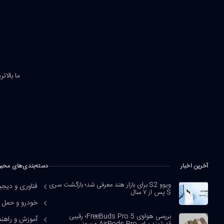
ما بالات
آخرین اخبار
دسته‌بندی‌های محب
ویوو S2 برای بازار هند معرفی شد؛ بازگشت سری
فناوری و دیجی
S پس از ۷ سال
خودرو و حمل و
بررسی هواوی FreeBuds Pro 5؛ رقیبی
آموزش و راهنم
قدرتمند برای AirPods Pro و سونی