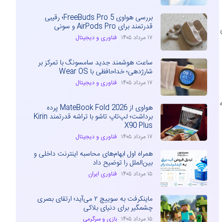
بررسی هواوی FreeBuds Pro 5؛ رقیبی
قدرتمند برای AirPods Pro و سونی
ی
۱۷ مرداد ۱۴۰۵
فناوری و دیجیتال
ساعت هوشمند جدید سامسونگ با تمرکز بر
شارژدهی؛ خداحافظی با Wear OS
۱۷ مرداد ۱۴۰۵
فناوری و دیجیتال
ارشنبه
هواوی از MateBook Fold 2026 پرده
برداشت؛ لپ‌تاپ تاشو با تراشه قدرتمند Kirin
X90 Plus
۱۷ مرداد ۱۴۰۵
فناوری و دیجیتال
همراه اول ابهام‌های محاسبه اینترنت داخلی و
بین‌الملل را توضیح داد
۱۵ مرداد ۱۴۰۵
فناوری ایران
ماینکرفت به سوییچ ۲ می‌آید؛ ارتقای بصری
چشمگیر برای دنیای بلاکی
۱۵ مرداد ۱۴۰۵
بازی و سرگرمی