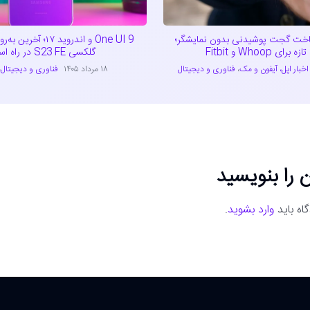
 ساخت گجت پوشیدنی بدون نمایشگر؛
One UI 9 و اندروید ۱۷؛
برای Whoop و Fitbit
گلکسی S23 FE در راه است
اخبار اپل، آیفون و مک
،
فناوری و دیجیتال
۱۸ مرداد ۱۴۰۵
فناوری و دیجیتال
،
 را بنویسید
اه باید
وارد بشوید
.