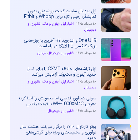
اپل به‌دنبال ساخت گجت پوشیدنی بدون
نمایشگر؛ رقیبی تازه برای Whoop و Fitbit
۱۸ مرداد ۱۴۰۵
اخبار اپل، آیفون و مک
،
فناوری و
دیجیتال
One UI 9 و اندروید ۱۷؛ آخرین به‌روزرسانی
بزرگ گلکسی S23 FE در راه است
۱۸ مرداد ۱۴۰۵
فناوری و دیجیتال
،
موبایل
اپل تراشه‌های حافظه CXMT را برای نسل
جدید آیفون و مک‌بوک آزمایش می‌کند
۱۸ مرداد ۱۴۰۵
اخبار اپل، آیفون و مک
،
فناوری و
دیجیتال
سونی هدفون قدیمی اما محبوبش را احیا کرد؛
معرفی WH-1000XM4C با قیمت رقابتی
۱۸ مرداد ۱۴۰۵
فناوری و دیجیتال
پوکو کارناوال ۲۰۲۶ را برگزار می‌کند؛ هشت سال
نوآوری و تخفیف‌های ویژه برای گوشی‌های
جدید