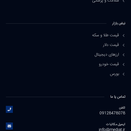
سلامت و پزشکی
نبض بازار
قیمت طلا و سکه
قیمت دلار
ارزهای دیجیتال
قیمت خودرو
بورس
تماس یا ما
تلفن
09128478078
ایمیل مکاتبات
info@mediat.ir