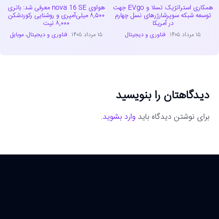
همکاری استراتژیک تسلا و EVgo جهت
هواوی nova 16 SE معرفی شد: باتری
توسعه شبکه سوپرشارژرهای نسل چهارم
۸,۵۰۰ میلی‌آمپری و روشنایی رکوردشکن
در آمریکا
۸,۰۰۰ نیت
۱۵ مرداد ۱۴۰۵
فناوری و دیجیتال
۱۵ مرداد ۱۴۰۵
فناوری و دیجیتال
،
موبایل
دیدگاهتان را بنویسید
برای نوشتن دیدگاه باید
وارد بشوید
.