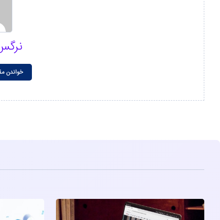
نرگس
خواندن مق