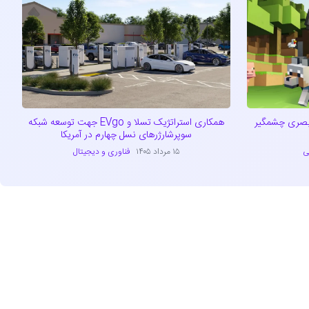
ید؛ ارتقای بصری چشمگیر
همکاری استراتژیک تسلا و EVgo جهت توسعه شبکه
سوپرشارژرهای نسل چهارم در آمریکا
ی
۱۵ مرداد ۱۴۰۵
فناوری و دیجیتال