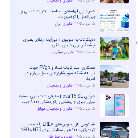
۱۷ مرداد ۱۴۰۵
فناوری و دیجیتال
همراه اول ابهام‌های محاسبه اینترنت داخلی و
بین‌الملل را توضیح داد
۱۵ مرداد ۱۴۰۵
فناوری ایران
ماینکرفت به سوییچ ۲ می‌آید؛ ارتقای بصری
شنبه ۲۶۹ میلیون
چشمگیر برای دنیای بلاکی
۱۵ مرداد ۱۴۰۵
بازی و سرگرمی
همکاری استراتژیک تسلا و EVgo جهت
توسعه شبکه سوپرشارژرهای نسل چهارم در
آمریکا
۱۵ مرداد ۱۴۰۵
فناوری و دیجیتال
هواوی nova 16 SE معرفی شد: باتری ۸,۵۰۰
میلی‌آمپری و روشنایی رکوردشکن ۸,۰۰۰ نیت
۱۵ مرداد ۱۴۰۵
فناوری و دیجیتال
،
موبایل
شیائومی بازار خودروهای EREV را تصاحب
کرد؛ رکورد ۱۰۰ هزار سفارش برای N70 و N90
۱۵ مرداد ۱۴۰۵
خودرو و حمل نقل