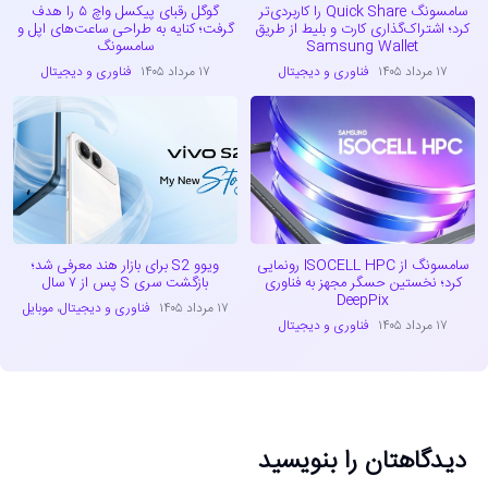
سامسونگ Quick Share را کاربردی‌تر
گوگل رقبای پیکسل واچ ۵ را هدف
کرد؛ اشتراک‌گذاری کارت و بلیط از طریق
گرفت؛ کنایه به طراحی ساعت‌های اپل و
Samsung Wallet
سامسونگ
۱۷ مرداد ۱۴۰۵
فناوری و دیجیتال
۱۷ مرداد ۱۴۰۵
فناوری و دیجیتال
سامسونگ از ISOCELL HPC رونمایی
ویوو S2 برای بازار هند معرفی شد؛
کرد؛ نخستین حسگر مجهز به فناوری
بازگشت سری S پس از ۷ سال
DeepPix
۱۷ مرداد ۱۴۰۵
فناوری و دیجیتال
،
موبایل
۱۷ مرداد ۱۴۰۵
فناوری و دیجیتال
دیدگاهتان را بنویسید