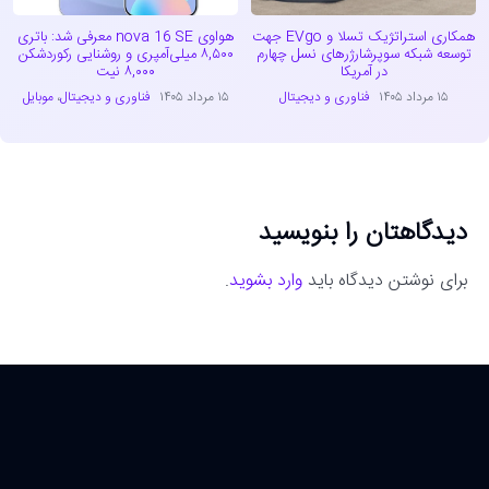
همکاری استراتژیک تسلا و EVgo جهت
هواوی nova 16 SE معرفی شد: باتری
توسعه شبکه سوپرشارژرهای نسل چهارم
۸,۵۰۰ میلی‌آمپری و روشنایی رکوردشکن
در آمریکا
۸,۰۰۰ نیت
۱۵ مرداد ۱۴۰۵
فناوری و دیجیتال
۱۵ مرداد ۱۴۰۵
فناوری و دیجیتال
،
موبایل
دیدگاهتان را بنویسید
برای نوشتن دیدگاه باید
وارد بشوید
.