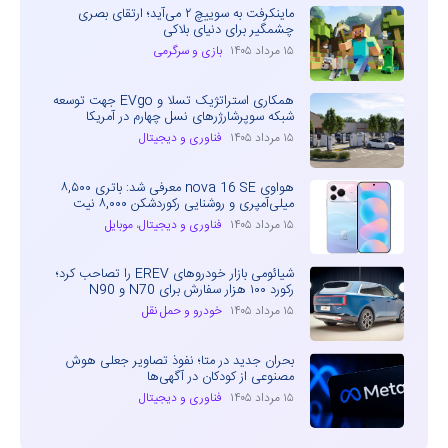
ماینکرفت به سوییچ ۲ می‌آید؛ ارتقای بصری
چشمگیر برای دنیای بلاکی
۱۵ مرداد ۱۴۰۵
بازی و سرگرمی
همکاری استراتژیک تسلا و EVgo جهت توسعه
شبکه سوپرشارژرهای نسل چهارم در آمریکا
۱۵ مرداد ۱۴۰۵
فناوری و دیجیتال
هواوی nova 16 SE معرفی شد: باتری ۸,۵۰۰
میلی‌آمپری و روشنایی رکوردشکن ۸,۰۰۰ نیت
۱۵ مرداد ۱۴۰۵
فناوری و دیجیتال
،
موبایل
شیائومی بازار خودروهای EREV را تصاحب کرد؛
رکورد ۱۰۰ هزار سفارش برای N70 و N90
۱۵ مرداد ۱۴۰۵
خودرو و حمل نقل
بحران جدید در متا؛ نفوذ تصاویر جعلی هوش
مصنوعی از کودکان در آگهی‌ها
۱۵ مرداد ۱۴۰۵
فناوری و دیجیتال