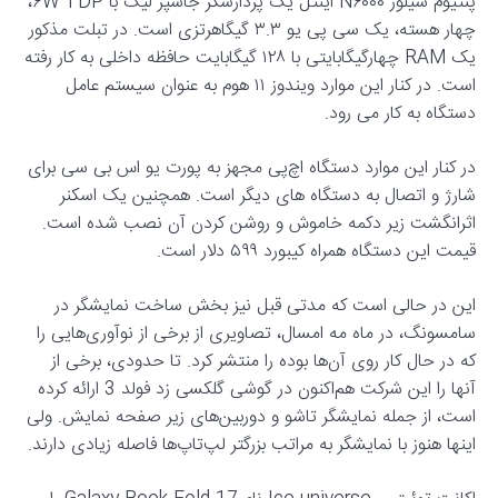
پنتیوم سیلور N۶۰۰۰ اینتل یک پردازشگر جاسپر لیک با ۶W TDP،
چهار هسته، یک سی پی یو ۳.۳ گیگاهرتزی است. در تبلت مذکور
یک RAM چهارگیگابایتی با ۱۲۸ گیگابایت حافظه داخلی به کار رفته
است. در کنار این موارد ویندوز ۱۱ هوم به عنوان سیستم عامل
دستگاه به کار می رود.
در کنار این موارد دستگاه اچ‌پی مجهز به پورت یو اس بی سی برای
شارژ و اتصال به دستگاه های دیگر است. همچنین یک اسکنر
اثرانگشت زیر دکمه خاموش و روشن کردن آن نصب شده است.
قیمت این دستگاه همراه کیبورد ۵۹۹ دلار است.
این در حالی است که مدتی قبل نیز بخش ساخت نمایشگر در
سامسونگ، در ماه مه امسال، تصاویری از برخی از نوآوری‌هایی را
که در حال کار روی آن‌ها بوده را منتشر کرد. تا حدودی، برخی از
آنها را این شرکت هم‌اکنون در گوشی گلکسی زد فولد 3 ارائه کرده
است، از جمله نمایشگر تاشو و دوربین‌های زیر صفحه نمایش. ولی
اینها هنوز با نمایشگر به مراتب بزرگتر لپ‌تاپ‌ها فاصله زیادی دارند.