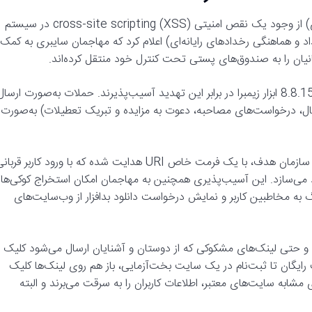
محققان شرکت Vollexity (یک شرکت فعال در حوزه امنیت سایبری) از وجود یک نقص امنیتی cross-site scripting (XSS) در سیستم
رکز ماهر (مدیریت امداد و هماهنگی رخدادهای رایانه‌ای) اعلام کرد که مهاجمان سایبری به کمک
انیان را به صندوق‌های پستی تحت کنترل خود منتقل کرده‌اند.
این شرکت در یک گزارش فنی ‌تائید کرده که تمام نسخه‌های کمتر از 8.8.15 ابزار زیمبرا در برابر این تهدید آسیب‌پذیرند. حملات به‌صورت ارسا
ثال، درخواست‌های مصاحبه، دعوت به مزایده و تبریک تعطیلات) به‌صورت
پس از کلیک روی لینک مخرب، مهاجم به یک صفحه در سرور زیمبرا سازمان هدف، با یک فرمت خاص URI هدایت‌ شده که با ورود کاربر قرب
می‌سازد. این آسیب‌پذیری همچنین به مهاجمان امکان استخراج کوکی‌ها
به مخاطبین کاربر و نمایش درخواست دانلود بدافزار از وب‌سایت‌های
 و حتی لینک‌های مشکوکی که از دوستان و آشنایان ارسال می‌شود کلیک
نت رایگان تا ثبت‌نام در یک سایت بخت‌آزمایی، باز هم روی لینک‌ها کلیک
مشابه سایت‌های معتبر، اطلاعات کاربران را به سرقت می‌برند و البته