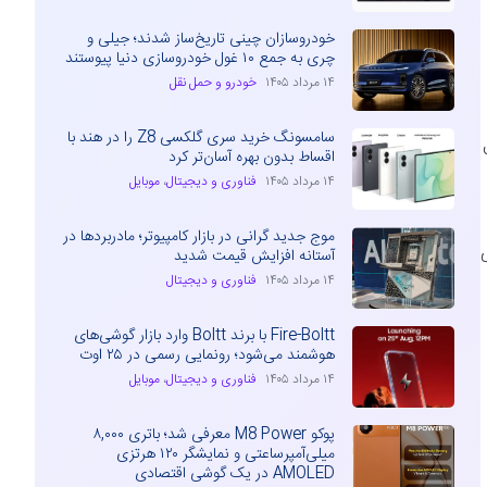
خودروسازان چینی تاریخ‌ساز شدند؛ جیلی و
چری به جمع ۱۰ غول خودروسازی دنیا پیوستند
۱۴ مرداد ۱۴۰۵
خودرو و حمل نقل
سامسونگ خرید سری گلکسی Z8 را در هند با
ل
اقساط بدون بهره آسان‌تر کرد
۱۴ مرداد ۱۴۰۵
فناوری و دیجیتال
،
موبایل
موج جدید گرانی در بازار کامپیوتر؛ مادربردها در
انی
آستانه افزایش قیمت شدید
۱۴ مرداد ۱۴۰۵
فناوری و دیجیتال
Fire-Boltt با برند Boltt وارد بازار گوشی‌های
هوشمند می‌شود؛ رونمایی رسمی در ۲۵ اوت
۱۴ مرداد ۱۴۰۵
فناوری و دیجیتال
،
موبایل
پوکو M8 Power معرفی شد؛ باتری ۸,۰۰۰
میلی‌آمپرساعتی و نمایشگر ۱۲۰ هرتزی
AMOLED در یک گوشی اقتصادی