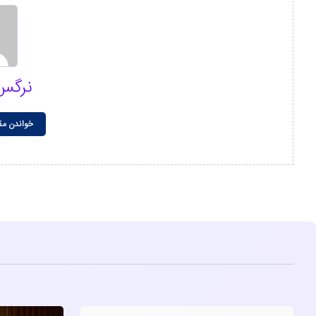
نرگس
خواندن مق