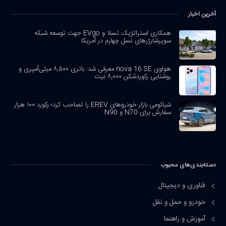
آخرین اخبار
همکاری استراتژیک تسلا و EVgo جهت توسعه شبکه
سوپرشارژرهای نسل چهارم در آمریکا
هواوی nova 16 SE معرفی شد: باتری ۸,۵۰۰ میلی‌آمپری و
روشنایی رکوردشکن ۸,۰۰۰ نیت
شیائومی بازار خودروهای EREV را تصاحب کرد؛ رکورد ۱۰۰ هزار
سفارش برای N70 و N90
دسته‌بندی‌های محبوب
فناوری و دیجیتال
خودرو و حمل و نقل
آموزش و راهنما