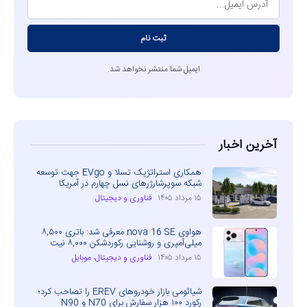
ثبت نام
ایمیل شما منتشر نخواهد شد.
آخرین اخبار
همکاری استراتژیک تسلا و EVgo جهت توسعه
شبکه سوپرشارژرهای نسل چهارم در آمریکا
۱۵ مرداد ۱۴۰۵
فناوری و دیجیتال
هواوی nova 16 SE معرفی شد: باتری ۸,۵۰۰
میلی‌آمپری و روشنایی رکوردشکن ۸,۰۰۰ نیت
۱۵ مرداد ۱۴۰۵
فناوری و دیجیتال
،
موبایل
شیائومی بازار خودروهای EREV را تصاحب کرد؛
رکورد ۱۰۰ هزار سفارش برای N70 و N90