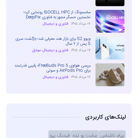
سامسونگ از ISOCELL HPC رونمایی کرد؛
نخستین حسگر مجهز به فناوری DeepPix
۱۷ مرداد ۱۴۰۵
فناوری و دیجیتال
ویوو S2 برای بازار هند معرفی شد؛ بازگشت سری
S پس از ۷ سال
۱۷ مرداد ۱۴۰۵
فناوری و دیجیتال
،
موبایل
بررسی هواوی FreeBuds Pro 5؛ رقیبی قدرتمند
برای AirPods Pro و سونی
۱۷ مرداد ۱۴۰۵
فناوری و دیجیتال
لینک‌های کاربردی
پیام ناشناس
سایت بو نده
فیدبک پرو