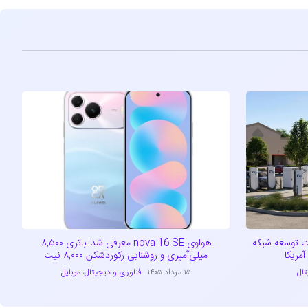
راتژیک تسلا و EVgo جهت توسعه شبکه
هواوی nova 16 SE معرفی شد: باتری ۸,۵۰۰
مریکا
میلی‌آمپری و روشنایی رکوردشکن ۸,۰۰۰ نیت
تال
۱۵ مرداد ۱۴۰۵
فناوری و دیجیتال
،
موبایل