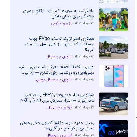
ماینکرفت به سوییچ ۲ می‌آید؛ ارتقای بصری
چشمگیر برای دنیای بلاکی
۱۵ مرداد ۱۴۰۵
بازی و سرگرمی
همکاری استراتژیک تسلا و EVgo جهت
توسعه شبکه سوپرشارژرهای نسل چهارم در
آمریکا
۱۵ مرداد ۱۴۰۵
فناوری و دیجیتال
هواوی nova 16 SE معرفی شد: باتری ۸,۵۰۰
میلی‌آمپری و روشنایی رکوردشکن ۸,۰۰۰ نیت
۱۵ مرداد ۱۴۰۵
فناوری و دیجیتال
،
موبایل
شیائومی بازار خودروهای EREV را تصاحب
کرد؛ رکورد ۱۰۰ هزار سفارش برای N70 و N90
۱۵ مرداد ۱۴۰۵
خودرو و حمل نقل
بحران جدید در متا؛ نفوذ تصاویر جعلی هوش
مصنوعی از کودکان در آگهی‌ها
۱۵ مرداد ۱۴۰۵
فناوری و دیجیتال