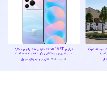
راتژیک تسلا و EVgo جهت توسعه شبکه
هواوی nova 16 SE معرفی شد: باتری ۸,۵۰۰
مریکا
میلی‌آمپری و روشنایی رکوردشکن ۸,۰۰۰ نیت
تال
۱۵ مرداد ۱۴۰۵
فناوری و دیجیتال
،
موبایل