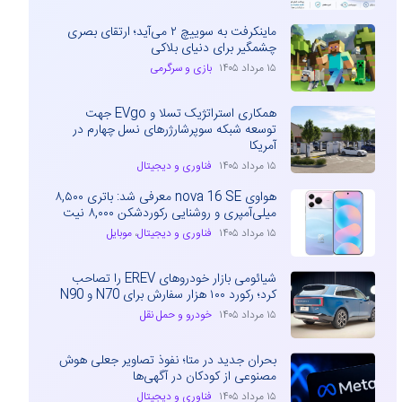
ماینکرفت به سوییچ ۲ می‌آید؛ ارتقای بصری
چشمگیر برای دنیای بلاکی
۱۵ مرداد ۱۴۰۵
بازی و سرگرمی
همکاری استراتژیک تسلا و EVgo جهت
توسعه شبکه سوپرشارژرهای نسل چهارم در
آمریکا
۱۵ مرداد ۱۴۰۵
فناوری و دیجیتال
هواوی nova 16 SE معرفی شد: باتری ۸,۵۰۰
میلی‌آمپری و روشنایی رکوردشکن ۸,۰۰۰ نیت
۱۵ مرداد ۱۴۰۵
فناوری و دیجیتال
،
موبایل
شیائومی بازار خودروهای EREV را تصاحب
کرد؛ رکورد ۱۰۰ هزار سفارش برای N70 و N90
۱۵ مرداد ۱۴۰۵
خودرو و حمل نقل
بحران جدید در متا؛ نفوذ تصاویر جعلی هوش
مصنوعی از کودکان در آگهی‌ها
۱۵ مرداد ۱۴۰۵
فناوری و دیجیتال