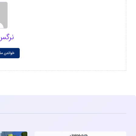
نرگس
خواندن مق